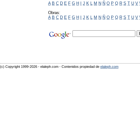
A
B
C
D
E
F
G
H
I
J
K
L
M
N
Ñ
O
P
Q
R
S
T
U
V
Obras:
A
B
C
D
E
F
G
H
I
J
K
L
M
N
Ñ
O
P
Q
R
S
T
U
V
(c) Copyright 1999-2026 - elaleph.com - Contenidos propiedad de
elaleph.com