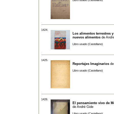
Libro usado (Castellano)
1424.
Los alimentos terrestres y
nuevos alimentos
de
Andr
Libro usado (Castellano)
1425.
Reportajes Imaginarios
d
Libro usado (Castellano)
1426.
El pensamiento vivo de M
de
André Gide
Libro usado (Castellano)