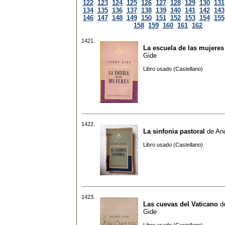
122
123
124
125
126
127
128
129
130
131
134
135
136
137
138
139
140
141
142
143
146
147
148
149
150
151
152
153
154
155
158
159
160
161
162
1421.
La escuela de las mujeres
Gide
Libro usado (Castellano)
1422.
La sinfonia pastoral
de
An
Libro usado (Castellano)
1423.
Las cuevas del Vaticano
d
Gide