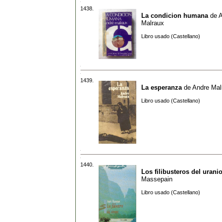
1438.
La condicion humana
de
A
Malraux
Libro usado (Castellano)
1439.
La esperanza
de
Andre Mal
Libro usado (Castellano)
1440.
Los filibusteros del urani
Massepain
Libro usado (Castellano)