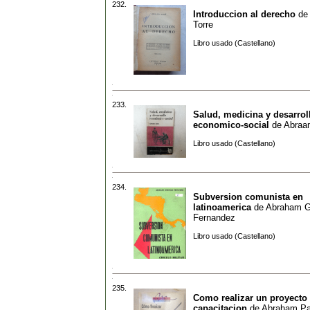
232.
Introduccion al derecho
de
Torre
Libro usado (Castellano)
233.
Salud, medicina y desarrol
economico-social
de
Abraa
Libro usado (Castellano)
234.
Subversion comunista en
latinoamerica
de
Abraham Gr
Fernandez
Libro usado (Castellano)
235.
Como realizar un proyecto
capacitacion
de
Abraham Pa