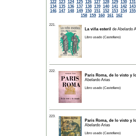
122
123
124
125
126
127
128
129
130
131
134
135
136
137
138
139
140
141
142
143
146
147
148
149
150
151
152
153
154
155
158
159
160
161
162
221.
La viña esteril
de
Abelardo A
Libro usado (Castellano)
222.
Paris Roma, de lo visto y l
Abelardo Arias
Libro usado (Castellano)
223.
Paris Roma, de lo visto y l
Abelardo Arias
Libro usado (Castellano)