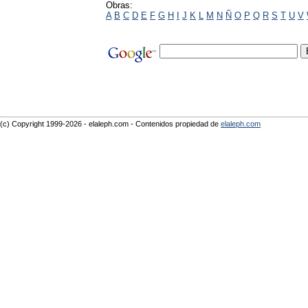
Obras:
A
B
C
D
E
F
G
H
I
J
K
L
M
N
Ñ
O
P
Q
R
S
T
U
V
(c) Copyright 1999-2026 - elaleph.com - Contenidos propiedad de
elaleph.com