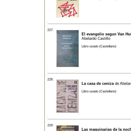
227.
El evangelio segun Van Hu
Abelardo Castillo
Libro usado (Castellano)
228.
La casa de ceniza
de
Abelar
Libro usado (Castellano)
229.
Las maquinarias de la noc