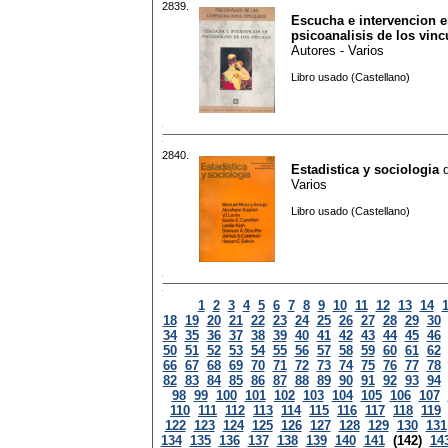
2839.
Escucha e intervencion 
psicoanalisis de los vinc
Autores - Varios
Libro usado (Castellano)
2840.
Estadistica y sociologia
Varios
Libro usado (Castellano)
1
2
3
4
5
6
7
8
9
10
11
12
13
14
18
19
20
21
22
23
24
25
26
27
28
29
30
34
35
36
37
38
39
40
41
42
43
44
45
46
50
51
52
53
54
55
56
57
58
59
60
61
62
66
67
68
69
70
71
72
73
74
75
76
77
78
82
83
84
85
86
87
88
89
90
91
92
93
94
98
99
100
101
102
103
104
105
106
107
110
111
112
113
114
115
116
117
118
119
122
123
124
125
126
127
128
129
130
131
134
135
136
137
138
139
140
141
(142)
14