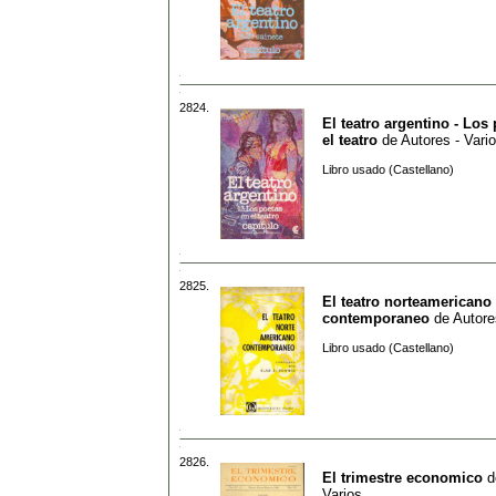
2824.
El teatro argentino - Los
el teatro
de
Autores - Vari
Libro usado (Castellano)
2825.
El teatro norteamericano
contemporaneo
de
Autore
Libro usado (Castellano)
2826.
El trimestre economico
d
Varios