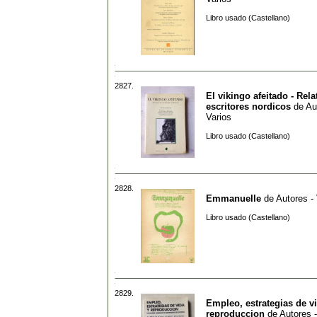
Libro usado (Castellano)
2827.
El vikingo afeitado - Rela
escritores nordicos
de
Au
Varios
Libro usado (Castellano)
2828.
Emmanuelle
de
Autores -
Libro usado (Castellano)
2829.
Empleo, estrategias de v
reproduccion
de
Autores -