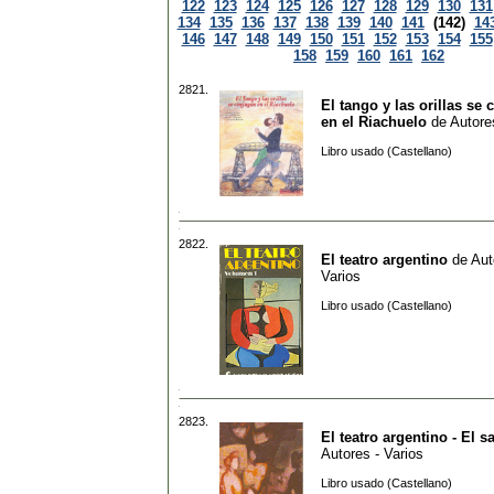
122
123
124
125
126
127
128
129
130
131
134
135
136
137
138
139
140
141
(142)
14
146
147
148
149
150
151
152
153
154
155
158
159
160
161
162
2821.
El tango y las orillas se
en el Riachuelo
de
Autore
Libro usado (Castellano)
2822.
El teatro argentino
de
Aut
Varios
Libro usado (Castellano)
2823.
El teatro argentino - El s
Autores - Varios
Libro usado (Castellano)