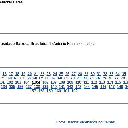
Antonio Farea
iosidade Barroca Brasileira
de
Antonio Francisco Lisboa
5
16
17
18
19
20
21
22
23
24
25
26
27
28
29
30
31
32
33
34
35
59
60
61
62
63
64
65
66
67
68
69
70
71
72
73
74
75
76
77
78
101
102
103
104
(105)
106
107
108
109
110
111
112
113
114
115
11
134
135
136
137
138
139
140
141
142
143
144
145
146
147
148
1
157
158
159
160
161
162
Libros usados ordenados por temas