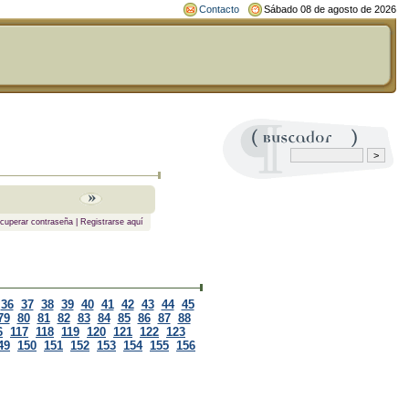
Contacto
Sábado 08 de agosto de 2026
cuperar contraseña
|
Registrarse aquí
36
37
38
39
40
41
42
43
44
45
79
80
81
82
83
84
85
86
87
88
6
117
118
119
120
121
122
123
49
150
151
152
153
154
155
156