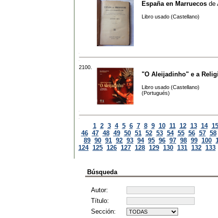
España en Marruecos
de
Libro usado (Castellano)
2100.
"O Aleijadinho" e a Relig
Libro usado (Castellano)
(Portugués)
1
2
3
4
5
6
7
8
9
10
11
12
13
14
1
46
47
48
49
50
51
52
53
54
55
56
57
58
89
90
91
92
93
94
95
96
97
98
99
100
124
125
126
127
128
129
130
131
132
133
Búsqueda
Autor:
Título:
Sección: