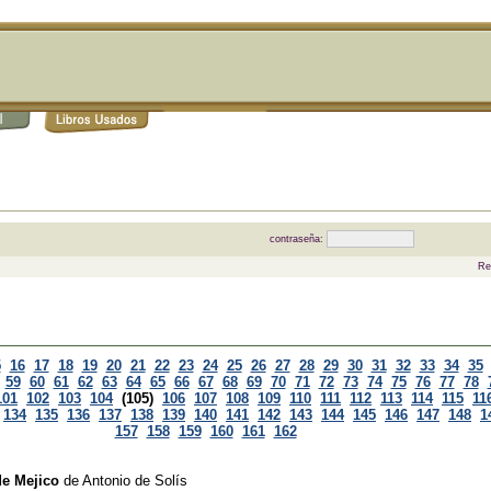
contraseña:
Re
5
16
17
18
19
20
21
22
23
24
25
26
27
28
29
30
31
32
33
34
35
59
60
61
62
63
64
65
66
67
68
69
70
71
72
73
74
75
76
77
78
101
102
103
104
(105)
106
107
108
109
110
111
112
113
114
115
11
134
135
136
137
138
139
140
141
142
143
144
145
146
147
148
1
157
158
159
160
161
162
de Mejico
de
Antonio de Solís