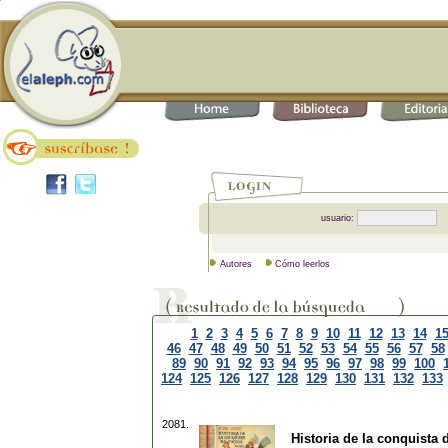
usuario:
Autores
Cómo leerlos
1
2
3
4
5
6
7
8
9
10
11
12
13
14
1
46
47
48
49
50
51
52
53
54
55
56
57
58
89
90
91
92
93
94
95
96
97
98
99
100
124
125
126
127
128
129
130
131
132
133
2081.
Historia de la conquista 