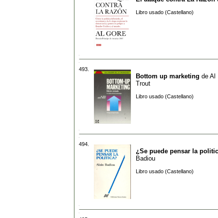
Libro usado (Castellano)
493.
Bottom up marketing
de
Al
Trout
Libro usado (Castellano)
494.
¿Se puede pensar la politi
Badiou
Libro usado (Castellano)