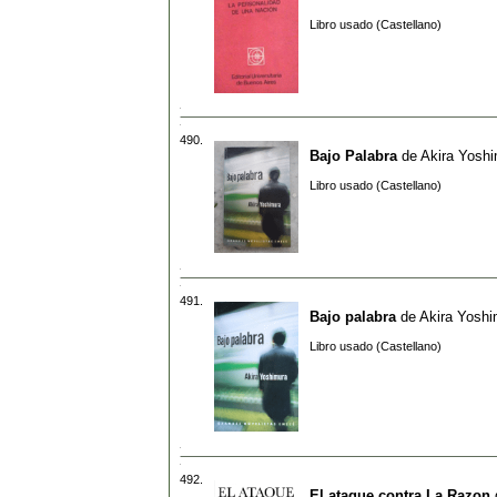
Libro usado (Castellano)
490.
Bajo Palabra
de
Akira Yosh
Libro usado (Castellano)
491.
Bajo palabra
de
Akira Yoshi
Libro usado (Castellano)
492.
El ataque contra La Razon