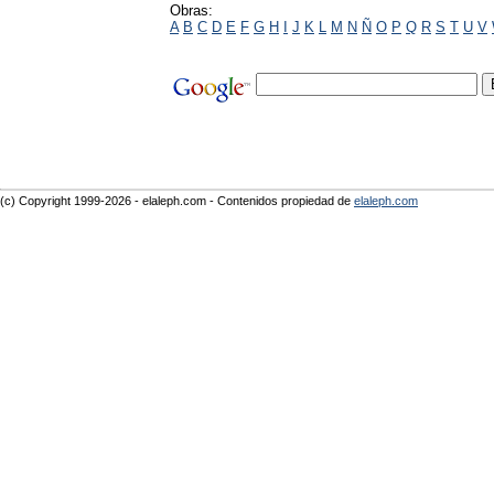
Obras:
A
B
C
D
E
F
G
H
I
J
K
L
M
N
Ñ
O
P
Q
R
S
T
U
V
(c) Copyright 1999-2026 - elaleph.com - Contenidos propiedad de
elaleph.com