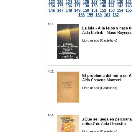
122
123
124
125
126
127
128
129
130
131
134
135
136
137
138
139
140
141
142
143
146
147
148
149
150
151
152
153
154
155
158
159
160
161
162
481.
La isla - Alla lejos y hace 
Aida Bortnik - Mario Reynos
Libro usado (Castellano)
482.
El problema del indio en 
Aida Cometta Manzoni
Libro usado (Castellano)
483.
¿Que se juega en psicoanal
niños?
de
Aída Dinerstein
Libro usado (Castellano)