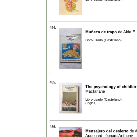
484.
Muñeca de trapo
de
Aida E
Libro usado (Castellano)
485.
The psychology of childbir
Macfarlane
Libro usado (Castellano)
(Inglés)
486.
Mensajero del desierto
de
A
Audouard Léonard Anthony