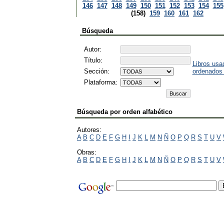
146
147
148
149
150
151
152
153
154
155
(158)
159
160
161
162
Búsqueda
Autor:
Título:
Libros usa
Sección:
ordenados
Plataforma:
Búsqueda por orden alfabético
Autores:
A
B
C
D
E
F
G
H
I
J
K
L
M
N
Ñ
O
P
Q
R
S
T
U
V
Obras:
A
B
C
D
E
F
G
H
I
J
K
L
M
N
Ñ
O
P
Q
R
S
T
U
V