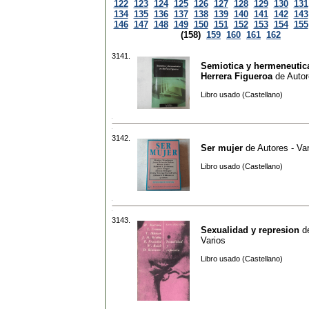
122
123
124
125
126
127
128
129
130
131
134
135
136
137
138
139
140
141
142
143
146
147
148
149
150
151
152
153
154
155
(158)
159
160
161
162
3141.
Semiotica y hermeneutic
Herrera Figueroa
de
Autor
Libro usado (Castellano)
3142.
Ser mujer
de
Autores - Va
Libro usado (Castellano)
3143.
Sexualidad y represion
d
Varios
Libro usado (Castellano)