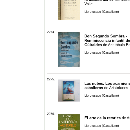
Valle
Libro usado (Castellano)
2274.
Don Segundo Sombra -
Reminiscencia infantil d
Güiraldes
de
Aristóbulo E
Libro usado (Castellano)
2275.
Las nubes, Los acarnien
caballeros
de
Aristofanes
Libro usado (Castellano)
2276.
El arte de la retorica
de
A
Libro usado (Castellano)