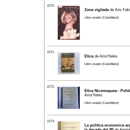
2270.
Zona vigilada
de
Aris Fak
Libro usado (Castellano)
2271.
Etica
de
Arist?teles
Libro usado (Castellano)
2272.
Etica Nicomaquea - Polit
Arist?teles
Libro usado (Castellano)
2273.
La politica economica ar
la decada del 80
de
Aristo