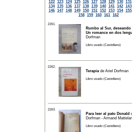
122
123
124
125
126
127
128
129
130
131
134
135
136
137
138
139
140
141
142
143
146
147
148
149
150
151
152
153
154
155
158
159
160
161
162
2261.
Rumbo al Sur, deseando e
Un romance en dos leng
Dorfman
Libro usado (Castellano)
2262.
Terapia
de
Ariel Dorfman
Libro usado (Castellano)
2263.
Para leer al pato Donald
Dorfman - Armand Mattelar
Libro usado (Castellano)