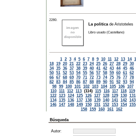
2280.
La politica
de
Aristoteles
Libro usado (Castellano)
1
2
3
4
5
6
7
8
9
10
11
12
13
14
18
19
20
21
22
23
24
25
26
27
28
29
30
34
35
36
37
38
39
40
41
42
43
44
45
46
50
51
52
53
54
55
56
57
58
59
60
61
62
66
67
68
69
70
71
72
73
74
75
76
77
78
82
83
84
85
86
87
88
89
90
91
92
93
94
98
99
100
101
102
103
104
105
106
107
110
111
112
113
(114)
115
116
117
118
119
122
123
124
125
126
127
128
129
130
131
134
135
136
137
138
139
140
141
142
143
146
147
148
149
150
151
152
153
154
155
158
159
160
161
162
Búsqueda
Autor: