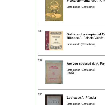
Fisica elemental
de
A. P. 
Libro usado (Castellano)
133.
Sotileza - La alegria del C
Ribot
de
A. Palacio Valdés 
Libro usado (Castellano)
134.
Are you stressed
de
A. Par
Libro usado (Castellano)
(Inglés)
135.
Logica
de
A. Pfänder
Libro usado (Castellano)