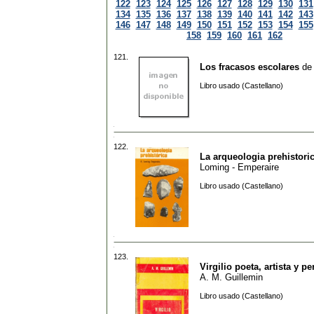
122
123
124
125
126
127
128
129
130
131
134
135
136
137
138
139
140
141
142
143
146
147
148
149
150
151
152
153
154
155
158
159
160
161
162
121.
Los fracasos escolares
de
Libro usado (Castellano)
122.
La arqueologia prehistori
Loming - Emperaire
Libro usado (Castellano)
123.
Virgilio poeta, artista y p
A. M. Guillemin
Libro usado (Castellano)