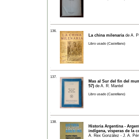
136.
La china milenaria
de
A. P
Libro usado (Castellano)
137.
Mas al Sur del fin del mun
57)
de
A. R. Mantel
Libro usado (Castellano)
138.
Historia Argentina - Argen
indígena, vísperas de la c
A. Rex González - J. A. Pé