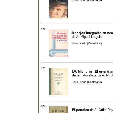
Libro usado (Castellano)
127.
Manejos integrales en neo
de
A. Miguel Larguia
Libro usado (Castellano)
128.
I.V. Michurin - El gran tr
de la naturaleza
de
A. N. B
Libro usado (Castellano)
129.
El petroleo
de
A. Orfila Re