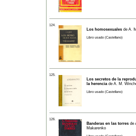
124.
Los homosexuales
de
A. M
Libro usado (Castellano)
125.
Los secretos de la reprod
la herencia
de
A. M. Winch
Libro usado (Castellano)
126.
Banderas en las torres
de
Makarenko