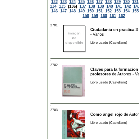
122
123
124
125
126
127
128
129
130
131
134
135
(136)
137
138
139
140
141
142
14
146
147
148
149
150
151
152
153
154
155
158
159
160
161
162
2701.
Ciudadania en practica 3
- Varios
Libro usado (Castellano)
2702.
Claves para la formacion
profesores
de
Autores - Va
Libro usado (Castellano)
2703.
Como angel rojo
de
Autor
Libro usado (Castellano)