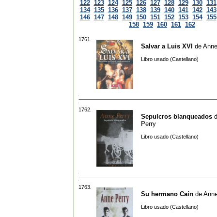
122
123
124
125
126
127
128
129
130
131
134
135
136
137
138
139
140
141
142
143
146
147
148
149
150
151
152
153
154
155
158
159
160
161
162
1761.
Salvar a Luis XVI
de
Anne
Libro usado (Castellano)
1762.
Sepulcros blanqueados
Perry
Libro usado (Castellano)
1763.
Su hermano Caín
de
Anne
Libro usado (Castellano)