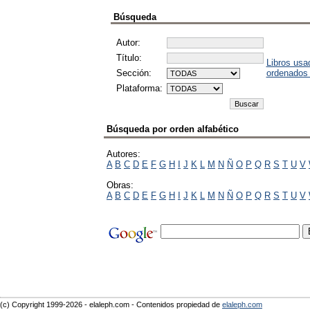
Búsqueda
Autor:
Título:
Libros usa
Sección:
ordenados
Plataforma:
Búsqueda por orden alfabético
Autores:
A
B
C
D
E
F
G
H
I
J
K
L
M
N
Ñ
O
P
Q
R
S
T
U
V
Obras:
A
B
C
D
E
F
G
H
I
J
K
L
M
N
Ñ
O
P
Q
R
S
T
U
V
(c) Copyright 1999-2026 - elaleph.com - Contenidos propiedad de
elaleph.com