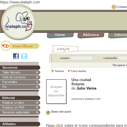
https://www.elaleph.com
Contac
usuario:
contraseña:
Recuperar 
Secciones
Autores
Cómo leerlos
Taller literario
Club de Lectores
Una ciudad
Facsímiles
flotante
Fin
de
Julio Verne
Editorial
Publicar un libro
Publicar un PDF
Datos del autor
Servicios editoriales
Afiliados
Haga click sobre el ícono correspondiente para in