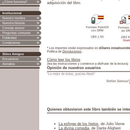
¿Cómo funciona?
adquisición del libro.
Institucional
Nuestro nombre
Nuestra historia
Formato PalmOS
Formato
Consejo asesor
con DRM
sin D
Preguntas comunes
U$S 1.50
(383 K
Publicidad
Grati
Contáctenos
* Los importes están expresados en
dólares estadounid
Política de
Devoluciones
.
Sitios Amigos
Encuentros
Cómo leer los libros
(lea las instrucciones y comience a disfrutar de la lectura)
Astralisis
Opinión de nuestros usuarios
"La mejor de todas, gracias Aleph"
Stefan Samuul
Quienes obtuvieron este libro también se inter
La esfinge de los hielos
, de Julio Verne
La divina comedia
, de Dante Alighieri