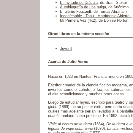
El invitado de Drácula
, de Bram Stoker
Autobiografía de una pulga
, de Anónimo
El último Foucault
, de Tomás Abraham
Inconfesable - Tabú - Matrimonio Abierto -
Mi Primera Vez (4x2)
, de Bonnie Norton
Otros libros en la misma sección
Juvenil
Acerca de Julio Verne
Nació en 1828 en Nantes, Francia, murió en 190
Escritor creador de la ciencia ficción moderna, en
inventos como el cohete, el fax, los submarinos, l
el aire acondicionado y muchas otras cosas.
Luego de estudiar leyes, escribió para teatro y ó
globo
(1869) fue su primer éxito, pero sería segu
cuales más adelante serían llevados a la pantalla
cual él también había predicho. En 1892 recibió l
Viaje al centro de la tierra
(1864),
De la tierra a la
leguas de viaje submarino
(1870),
La isla misteri
mundo en ochenta días
(1872)