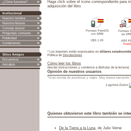
Haga click sobre el ícono correspondiente para in
¿Cómo funciona?
adquisición del libro.
Institucional
Nuestro nombre
Nuestra historia
Consejo asesor
Formato PalmOS
Formato 
Preguntas comunes
con DRM
sin DR
Publicidad
U$S 1.00
(460 K
Contáctenos
Gratis
* Los importes están expresados en
dólares estadounid
Sitios Amigos
Política de
Devoluciones
.
Encuentros
Cómo leer los libros
Astralisis
(lea las instrucciones y comience a disfrutar de la lectura)
Opinión de nuestros usuarios
"Gran novela de aventuras y viajes. Muy buena narración.
Lagrima Dulce
Quienes obtuvieron este libro también se inter
De la Tierra a la Luna
, de Julio Verne