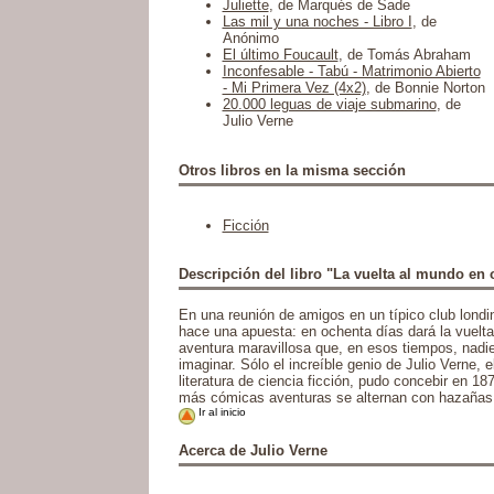
Juliette
, de Marqués de Sade
Las mil y una noches - Libro I
, de
Anónimo
El último Foucault
, de Tomás Abraham
Inconfesable - Tabú - Matrimonio Abierto
- Mi Primera Vez (4x2)
, de Bonnie Norton
20.000 leguas de viaje submarino
, de
Julio Verne
Otros libros en la misma sección
Ficción
Descripción del libro "La vuelta al mundo en 
En una reunión de amigos en un típico club lond
hace una apuesta: en ochenta días dará la vuelta
aventura maravillosa que, en esos tiempos, nadie
imaginar. Sólo el increíble genio de Julio Verne, e
literatura de ciencia ficción, pudo concebir en 18
más cómicas aventuras se alternan con hazañas 
Ir al inicio
Acerca de Julio Verne