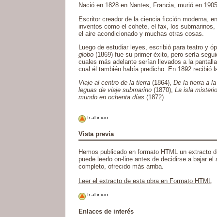
Nació en 1828 en Nantes, Francia, murió en 190
Escritor creador de la ciencia ficción moderna, en
inventos como el cohete, el fax, los submarinos, l
el aire acondicionado y muchas otras cosas.
Luego de estudiar leyes, escribió para teatro y ó
globo
(1869) fue su primer éxito, pero sería segu
cuales más adelante serían llevados a la pantalla
cual él también había predicho. En 1892 recibió l
Viaje al centro de la tierra
(1864),
De la tierra a la
leguas de viaje submarino
(1870),
La isla misteri
mundo en ochenta días
(1872)
Ir al inicio
Vista previa
Hemos publicado en formato HTML un extracto de
puede leerlo on-line antes de decidirse a bajar el a
completo, ofrecido más arriba.
Leer el extracto de esta obra en Formato HTML
Ir al inicio
Enlaces de interés