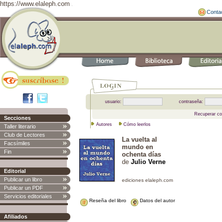
https://www.elaleph.com
Conta
usuario:
contraseña:
Recuperar co
Secciones
Autores
Cómo leerlos
Taller literario
Club de Lectores
La vuelta al
Facsímiles
mundo en
Fin
ochenta días
de
Julio Verne
Editorial
Publicar un libro
Publicar un PDF
Servicios editoriales
Reseña del libro
Datos del autor
Afiliados