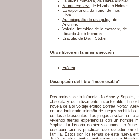
La divina comedia
, de Dante Alighieri
Mi primera vez
, de Elizabeth Holmes
La experiencia de Irene
, de Inés
Libre
Autobiografía de una pulga
, de
Anónimo
Valeria: Intimidad de la masacre
, de
Ricardo José Iribarren
Drácula
, de Bram Stoker
Otros libros en la misma sección
Erótica
Descripción del libro "Inconfesable"
Dos amigas de la infancia -Jo Anne y Sophie-, 
absoluta y definitivamente Inconfesable. En es
novela de alto voltaje erótico
Bonnie Norton
vuelve
en una intrincada telaraña de juegos prohibidos. 
de dos adolescentes. Los juegos a solas, entre 
viviendo fuertes experiencias con un hombre 
Sophie. La historia comienza cuando Jo Anne d
descubrir ciertas prácticas que suceden en e
familia. Estos son los temas de esta nueva ent
Tabú
y otros éxitos editoriales de la literatu