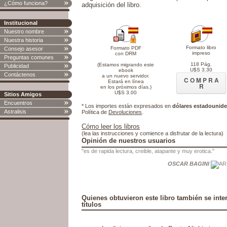
¿Cómo funciona?
adquisición del libro.
Institucional
Nuestro nombre
Nuestra historia
Formato libro
Formato PDF
Consejo asesor
impreso
con DRM
Preguntas comunes
118 Pág.
(Estamos migrando este
Publicidad
U$S 3.30
ebook
Contáctenos
a un nuevo servidor.
C O M P R A
Estará en línea
R
en los próximos días.)
U$S 3.00
Sitios Amigos
Encuentros
* Los importes están expresados en
dólares estadounid
Astralisis
Política de
Devoluciones
.
Cómo leer los libros
(lea las instrucciones y comience a disfrutar de la lectura)
Opinión de nuestros usuarios
"es de rapida lectura, creible, atapante y muy erotica."
OSCAR BAGINI
Quienes obtuvieron este libro también se inte
títulos