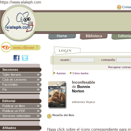
https://www.elaleph.com
Conta
usuario:
contraseña:
Recuperar contras
Secciones
Autores
Cómo leerlos
Taller literario
Club de Lectores
Inconfesable
Facsímiles
de
Bonnie
Fin
Norton
Editorial
Publicar un libro
Publicar un PDF
Reseña del libro
Servicios editoriales
Afiliados
Haga click sobre el ícono correspondiente para in