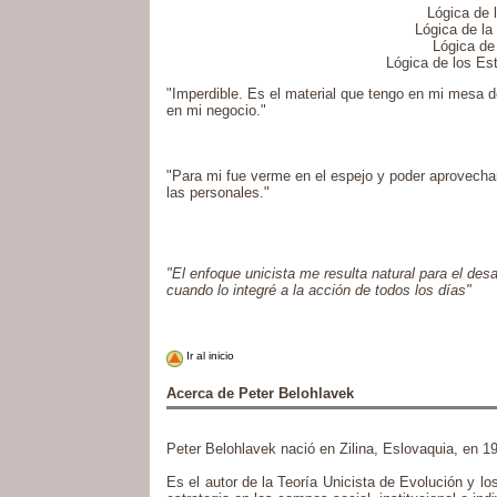
Lógica de 
Lógica de la
Lógica de
Lógica de los Est
"Imperdible. Es el material que tengo en mi mesa 
en mi negocio."
"Para mi fue verme en el espejo y poder aprovechar
las personales."
"El enfoque unicista me resulta natural para el des
cuando lo integré a la acción de todos los días"
Ir al inicio
Acerca de Peter Belohlavek
Peter Belohlavek nació en Zilina, Eslovaquia, en 1
Es el autor de la Teoría Unicista de Evolución y lo