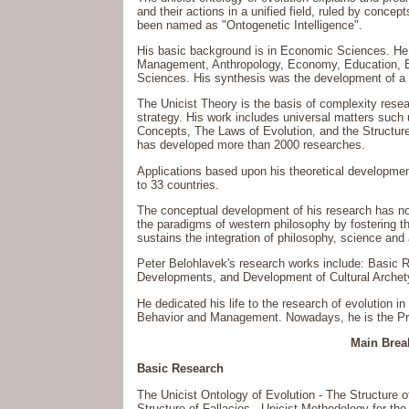
and their actions in a unified field, ruled by concep
been named as "Ontogenetic Intelligence".
His basic background is in Economic Sciences. He d
Management, Anthropology, Economy, Education, E
Sciences. His synthesis was the development of a
The Unicist Theory is the basis of complexity resear
strategy. His work includes universal matters such 
Concepts, The Laws of Evolution, and the Structure
has developed more than 2000 researches.
Applications based upon his theoretical developme
to 33 countries.
The conceptual development of his research has no
the paradigms of western philosophy by fostering t
sustains the integration of philosophy, science and a
Peter Belohlavek's research works include: Basic 
Developments, and Development of Cultural Archet
He dedicated his life to the research of evolution 
Behavior and Management. Nowadays, he is the Pres
Main Brea
Basic Research
The Unicist Ontology of Evolution - The Structure o
Structure of Fallacies - Unicist Methodology for t