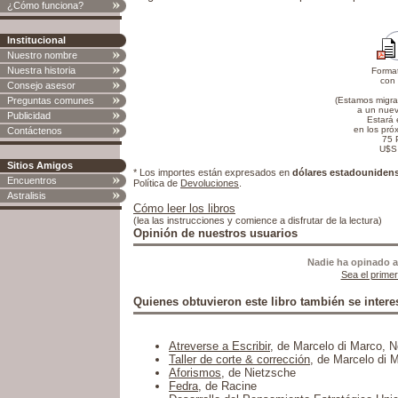
¿Cómo funciona?
Institucional
Nuestro nombre
Nuestra historia
Forma
con
Consejo asesor
Preguntas comunes
(Estamos migr
a un nuev
Publicidad
Estará 
en los pró
Contáctenos
75 
U$S
Sitios Amigos
* Los importes están expresados en
dólares estadouniden
Encuentros
Política de
Devoluciones
.
Astralisis
Cómo leer los libros
(lea las instrucciones y comience a disfrutar de la lectura)
Opinión de nuestros usuarios
Nadie ha opinado a
Sea el primer
Quienes obtuvieron este libro también se intere
Atreverse a Escribir
, de Marcelo di Marco, 
Taller de corte & corrección
, de Marcelo di 
Aforismos
, de Nietzsche
Fedra
, de Racine