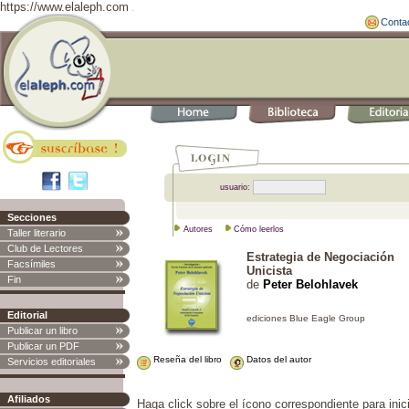
https://www.elaleph.com
Conta
usuario:
Secciones
Autores
Cómo leerlos
Taller literario
Club de Lectores
Estrategia de Negociación
Facsímiles
Unicista
Fin
de
Peter Belohlavek
Editorial
Publicar un libro
Publicar un PDF
Reseña del libro
Datos del autor
Servicios editoriales
Afiliados
Haga click sobre el ícono correspondiente para inici