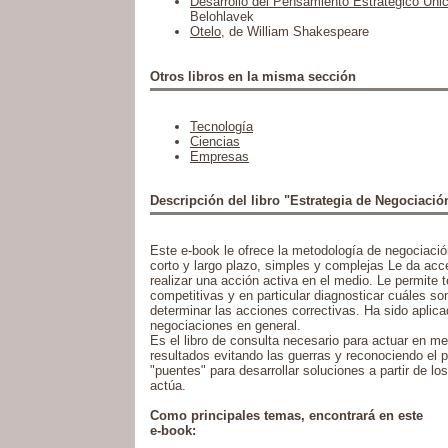
Desarrollo del Pensamiento Estratégico Unic
Belohlavek
Otelo
, de William Shakespeare
Otros libros en la misma sección
Tecnología
Ciencias
Empresas
Descripción del libro "Estrategia de Negociació
Este e-book le ofrece la metodología de negociació
corto y largo plazo, simples y complejas Le da acc
realizar una acción activa en el medio. Le permite t
competitivas y en particular diagnosticar cuáles so
determinar las acciones correctivas. Ha sido aplic
negociaciones en general.
Es el libro de consulta necesario para actuar en me
resultados evitando las guerras y reconociendo el pr
"puentes" para desarrollar soluciones a partir de lo
actúa.
Como principales temas, encontrará en este
e-book: