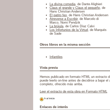
La divina comedia
, de Dante Alighieri
Claus el grande y Claus el pequeño
, de
Hans Christian Andersen
El patito feo
, de Hans Christian Andersen
Atreverse a Escribir
, de Marcelo di
Marco, Nomi Pendzik
La brújula
, de Carlos Díaz Calvi
Los Infortunios de la Virtud
, de Marqués
de Sade
Otros libros en la misma sección
Infantiles
Vista previa
Hemos publicado en formato HTML un extracto de
puede leerlo on-line antes de decidirse a bajar el a
completo, ofrecido más arriba.
Leer el extracto de esta obra en Formato HTML
Ir al inicio
Enlaces de interés