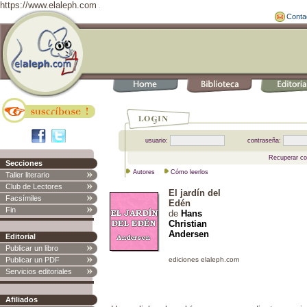
https://www.elaleph.com
Conta
usuario:
contraseña:
Recuperar co
Secciones
Autores
Cómo leerlos
Taller literario
Club de Lectores
El jardín del
Facsímiles
Edén
Fin
de
Hans
Christian
Andersen
Editorial
Publicar un libro
Publicar un PDF
Servicios editoriales
Afiliados