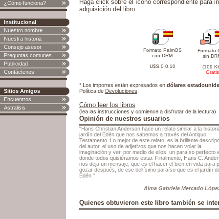
Haga click sobre el ícono correspondiente para in
¿Cómo funciona?
adquisición del libro.
Institucional
Nuestro nombre
Nuestra historia
Consejo asesor
Formato PalmOS
Formato 
Preguntas comunes
con DRM
sin DR
Publicidad
U$S 0 0.10
(109 K
Contáctenos
Gratis
* Los importes están expresados en
dólares estadounid
Sitios Amigos
Política de
Devoluciones
.
Encuentros
Cómo leer los libros
Astralisis
(lea las instrucciones y comience a disfrutar de la lectura)
Opinión de nuestros usuarios
"Hans Christian Anderson hace un relato similar a la histori
jardín del Edén que nos sabemos a través del Antiguo
Testamento. Lo mejor de este relato, es la brillante descrip
del autor, el uso de adjetivos que nos hacen volar la
imaginación y ver, por medio de ellos, un paraíso perfecto 
donde todos quisiéramos estar. Finalmente, Hans C. Ande
nos deja un mensaje, que es el hacer el bien en vida para 
gozar después, de ese bellísimo paraíso que es el jardín de
Edén."
Alma Gabriela Mercado Lópe
Quienes obtuvieron este libro también se inter