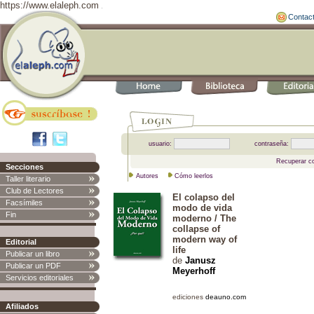
https://www.elaleph.com
Contac
usuario:
contraseña:
Recuperar c
Secciones
Autores
Cómo leerlos
Taller literario
Club de Lectores
El colapso del
Facsímiles
modo de vida
Fin
moderno / The
collapse of
modern way of
Editorial
life
Publicar un libro
de
Janusz
Publicar un PDF
Meyerhoff
Servicios editoriales
ediciones 
deauno.com
Afiliados