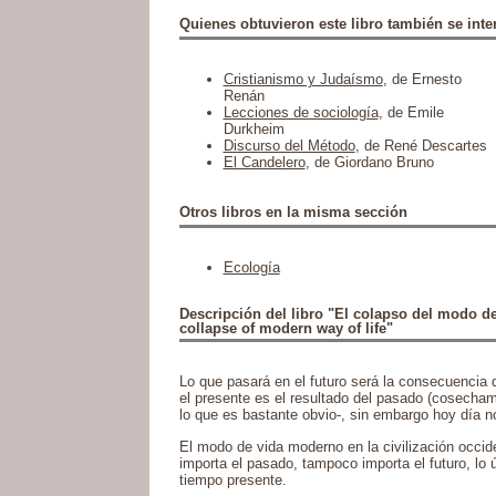
Quienes obtuvieron este libro también se inter
Cristianismo y Judaísmo
, de Ernesto
Renán
Lecciones de sociología
, de Emile
Durkheim
Discurso del Método
, de René Descartes
El Candelero
, de Giordano Bruno
Otros libros en la misma sección
Ecología
Descripción del libro "El colapso del modo d
collapse of modern way of life"
Lo que pasará en el futuro será la consecuencia 
el presente es el resultado del pasado (cosecha
lo que es bastante obvio-, sin embargo hoy día 
El modo de vida moderno en la civilización occide
importa el pasado, tampoco importa el futuro, lo 
tiempo presente.