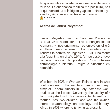
Lo que escribo en adelante es una recopilación d
mi vida. La enseñanza recibida me posibilitó, hast
lo que vendrá; uso la lógica y aplico la única ley
efecto y ésta se encuentra en el pasado.
Ir al inicio
Acerca de Janusz Meyerhoff
Janusz Meyerhoff nació en Varsovia, Polonia, e
la cual vivió hasta 1944. Las contingencias de
Alemania y, posteriormente, se enroló en el ejé
en Italia. Luego el ejército fue trasladado a I
Londres la carrera de Ingeniería Civil. Finalmen
a la Argentina en el año 1948. Allí se casó y tuvo 
de una fábrica de plásticos. Sus interese
antropología e historia. Emigró a Sudáfrica en
actualidad.
----------
Was born in 1923 in Warsaw- Poland, city in which
contingencies of the war took him to Germany a
army of General Anders in Italy. After the war
studied at the London University the faculty of C
he immigrated with his parents to Argentina i
married, has two children, and was the owner o
interest is archeology, anthropology and histor
Africa in 2001 where he is living at present.