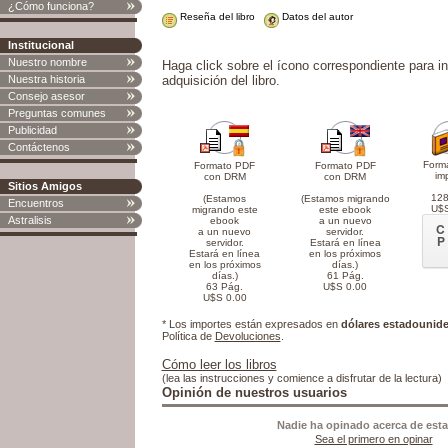
¿Cómo funciona?
Reseña del libro
Datos del autor
Institucional
Nuestro nombre
Haga click sobre el ícono correspondiente para in
Nuestra historia
adquisición del libro.
Consejo asesor
Preguntas comunes
Publicidad
Contáctenos
Forma
Formato PDF
Formato PDF
im
con DRM
con DRM
Sitios Amigos
128
(Estamos
(Estamos migrando
Encuentros
U$S
migrando este
este ebook
Astralisis
ebook
a un nuevo
C
a un nuevo
servidor.
P
servidor.
Estará en línea
Estará en línea
en los próximos
en los próximos
días.)
días.)
61 Pág.
63 Pág.
U$S 0.00
U$S 0.00
* Los importes están expresados en
dólares estadounid
Política de
Devoluciones
.
Cómo leer los libros
(lea las instrucciones y comience a disfrutar de la lectura)
Opinión de nuestros usuarios
Nadie ha opinado acerca de esta
Sea el primero en opinar