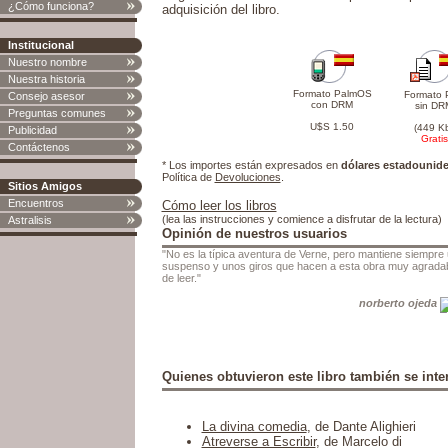
¿Cómo funciona?
adquisición del libro.
Institucional
Nuestro nombre
Nuestra historia
Formato PalmOS
Formato 
Consejo asesor
con DRM
sin DR
Preguntas comunes
U$S 1.50
(449 K
Publicidad
Gratis
Contáctenos
* Los importes están expresados en
dólares estadounid
Política de
Devoluciones
.
Sitios Amigos
Encuentros
Cómo leer los libros
(lea las instrucciones y comience a disfrutar de la lectura)
Astralisis
Opinión de nuestros usuarios
"No es la típica aventura de Verne, pero mantiene siempre
suspenso y unos giros que hacen a esta obra muy agrada
de leer."
norberto ojeda
Quienes obtuvieron este libro también se inter
La divina comedia
, de Dante Alighieri
Atreverse a Escribir
, de Marcelo di