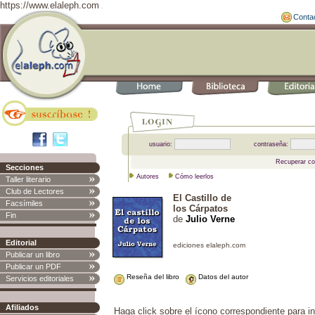
https://www.elaleph.com
Conta
usuario:
contraseña:
Recuperar co
Secciones
Autores
Cómo leerlos
Taller literario
Club de Lectores
El Castillo de
Facsímiles
los Cárpatos
Fin
de
Julio Verne
Editorial
Publicar un libro
Publicar un PDF
Reseña del libro
Datos del autor
Servicios editoriales
Afiliados
Haga click sobre el ícono correspondiente para in