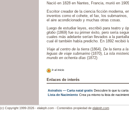
Nació en 1828 en Nantes, Francia, murió en 190
Escritor creador de la ciencia ficción moderna, en
inventos como el cohete, el fax, los submarinos, l
el aire acondicionado y muchas otras cosas.
Luego de estudiar leyes, escribió para teatro y ó
globo
(1869) fue su primer éxito, pero sería segu
cuales más adelante serían llevados a la pantalla
cual él también había predicho. En 1892 recibió l
Viaje al centro de la tierra
(1864),
De la tierra a la
leguas de viaje submarino
(1870),
La isla misteri
mundo en ochenta días
(1872)
Ir al inicio
Enlaces de interés
Astralisis — Carta natal gratis
Descubre lo que tu carta n
Lista de Nacimiento
Crea ya mismo tu lista de nacimien
(c) Copyright 1999-2026 - elaleph.com - Contenidos propiedad de
elaleph.com