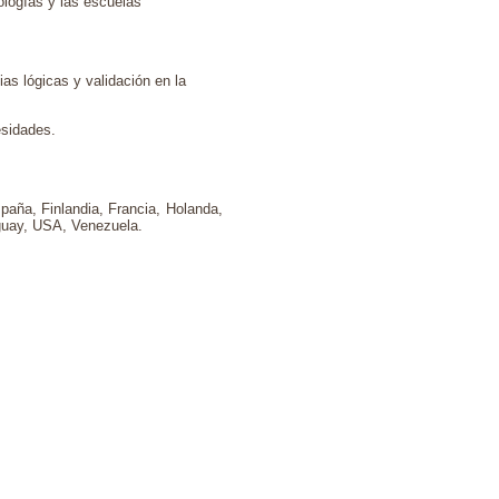
eologías y las escuelas
ias lógicas y validación en la
esidades.
spaña, Finlandia, Francia, Holanda,
uguay, USA, Venezuela.