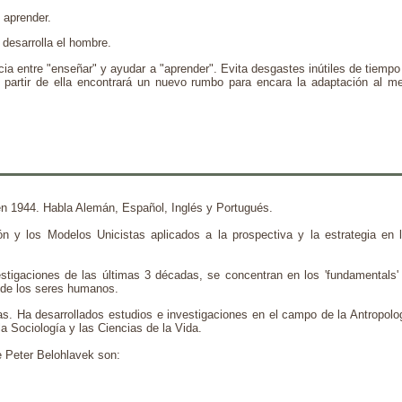
 aprender.
 desarrolla el hombre.
ncia entre "enseñar" y ayudar a "aprender". Evita desgastes inútiles de tiemp
A partir de ella encontrará un nuevo rumbo para encara la adaptación al 
 en 1944. Habla Alemán, Español, Inglés y Portugués.
ón y los Modelos Unicistas aplicados a la prospectiva y la estrategia en l
estigaciones de las últimas 3 décadas, se concentran en los 'fundamentals'
 de los seres humanos.
as. Ha desarrollados estudios e investigaciones en el campo de la Antropol
la Sociología y las Ciencias de la Vida.
e Peter Belohlavek son: