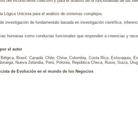
is del inconsciente colectivo y para el análisis de la funcionalidad de las id
la Lógica Unicista para el análisis de sistemas complejos.
 de investigación de fundamentals basada en investigación científica, inferenc
lacias humanas como conductas funcionales que responden a creencias y nec
por el autor
, Bélgica, Brasil, Canadá, Chile, China, Colombia, Costa Rica, Eslovaquia, E
co, Noruega, Nueva Zelandia, Perú, Polonia, República Checa, Rusia, Suiza, Ur
icista de Evolución en el mundo de los Negocios