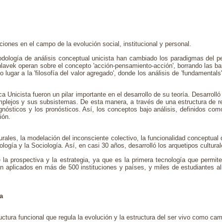
iones en el campo de la evolución social, institucional y personal.
odología de análisis conceptual unicista han cambiado los paradigmas del p
hlavek operan sobre el concepto 'acción-pensamiento-acción', borrando las ba
ndo lugar a la 'filosofía del valor agregado', donde los análisis de 'fundamenta
a Unicista fueron un pilar importante en el desarrollo de su teoría.
Desarrolló
mplejos y sus subsistemas. De esta manera, a través de una estructura de 
agnósticos y los pronósticos. Así, los conceptos bajo análisis, definidos com
ión.
turales, la modelación del inconsciente colectivo, la funcionalidad conceptual
opología y la Sociología. Así, en casi 30 años, desarrolló los arquetipos cultu
la prospectiva y la estrategia, ya que es la primera tecnología que permite
ron aplicados en más de 500 instituciones y países, y miles de estudiantes a
a
ructura funcional que regula la evolución y la estructura del ser vivo como ca