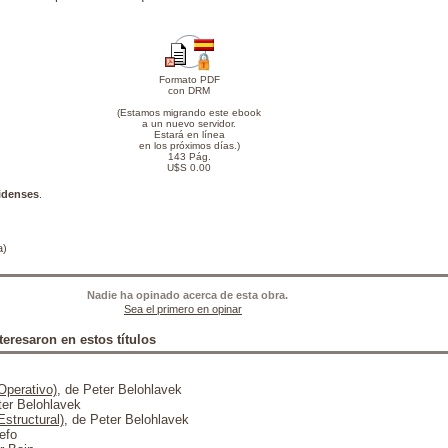
Formato PDF
con DRM
(Estamos migrando este ebook
a un nuevo servidor.
Estará en línea
en los próximos días.)
143 Pág.
U$S 0.00
idenses
.
a)
Nadie ha opinado acerca de esta obra.
Sea el primero en opinar
teresaron en estos títulos
perativo)
, de Peter Belohlavek
ter Belohlavek
structural)
, de Peter Belohlavek
efo