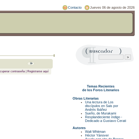
Contacto
Jueves 06 de agosto de 2026
cuperar contraseña
|
Registrarse aquí
Temas Recientes
de los Foros Literarios
Obras Literarias
Una lectura de Los
discípulos en Sais por
Andrés Ibáñez
Sueño, de Murakami
Resplandeciente índigo -
Dedicado a Gustavo Cerati
Autores
Walt Whitman
Héctor Yánover