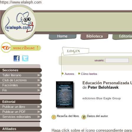
https://www.elaleph.com
usuario:
Secciones
Autores
Cómo leerlos
Taller literario
Club de Lectores
Educación Personalizada Un
Facsímiles
de
Peter Belohlavek
Fin
Editorial
Publicar un libro
Publicar un PDF
Reseña del libro
Datos del autor
Servicios editoriales
Afiliados
Haga click sobre el ícono correspondiente para i