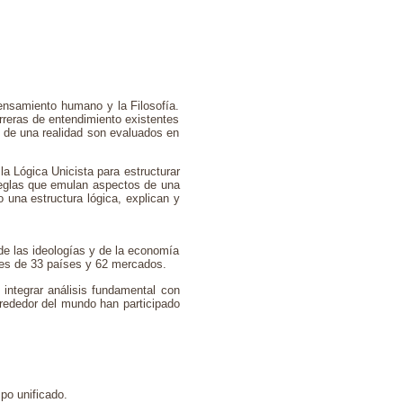
ensamiento humano y la Filosofía.
rreras de entendimiento existentes
ls' de una realidad son evaluados en
 la Lógica Unicista para estructurar
reglas que emulan aspectos de una
o una estructura lógica, explican y
 de las ideologías y de la economía
rales de 33 países y 62 mercados.
 integrar análisis fundamental con
lrededor del mundo han participado
mpo unificado.