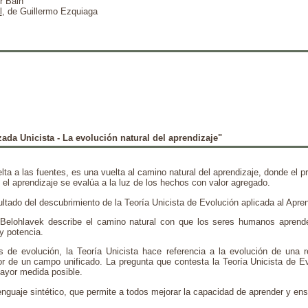
r Bain
l
, de Guillermo Ezquiaga
ada Unicista - La evolución natural del aprendizaje"
ta a las fuentes, es una vuelta al camino natural del aprendizaje, donde el p
 el aprendizaje se evalúa a la luz de los hechos con valor agregado.
ltado del descubrimiento de la Teoría Unicista de Evolución aplicada al Apren
 Belohlavek describe el camino natural con que los seres humanos apren
y potencia.
de evolución, la Teoría Unicista hace referencia a la evolución de una r
or de un campo unificado. La pregunta que contesta la Teoría Unicista de 
ayor medida posible.
lenguaje sintético, que permite a todos mejorar la capacidad de aprender y ens