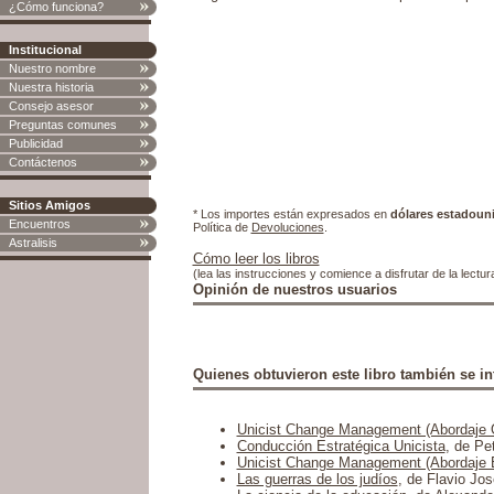
¿Cómo funciona?
Institucional
Nuestro nombre
Nuestra historia
Consejo asesor
Preguntas comunes
Publicidad
Contáctenos
Sitios Amigos
* Los importes están expresados en
dólares estadoun
Encuentros
Política de
Devoluciones
.
Astralisis
Cómo leer los libros
(lea las instrucciones y comience a disfrutar de la lectur
Opinión de nuestros usuarios
Quienes obtuvieron este libro también se in
Unicist Change Management (Abordaje O
Conducción Estratégica Unicista
, de Pe
Unicist Change Management (Abordaje E
Las guerras de los judíos
, de Flavio Jos