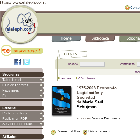
https://www.elaleph.com
Conta
usuario:
contraseña:
Recu
Secciones
Autores
Cómo leerlos
Taller literario
Club de Lectores
1975-2003 Economía,
Facsímiles
Legislación y
Fin
Sociedad
de
Mario Saúl
Schujman
Editorial
Publicar un libro
Publicar un PDF
ediciones 
Deauno Documenta
Servicios editoriales
Reseña del libro
Datos del autor
Afiliados