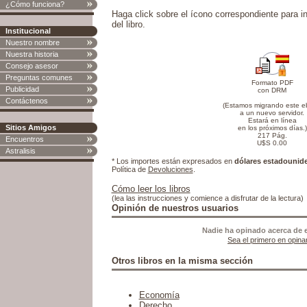
¿Cómo funciona?
Haga click sobre el ícono correspondiente para in
del libro.
Institucional
Nuestro nombre
Nuestra historia
Consejo asesor
Preguntas comunes
Formato PDF
Publicidad
con DRM
Contáctenos
(Estamos migrando este 
a un nuevo servidor.
Estará en línea
Sitios Amigos
en los próximos días.)
217 Pág.
Encuentros
U$S 0.00
Astralisis
* Los importes están expresados en
dólares estadounid
Política de
Devoluciones
.
Cómo leer los libros
(lea las instrucciones y comience a disfrutar de la lectura)
Opinión de nuestros usuarios
Nadie ha opinado acerca de e
Sea el primero en opina
Otros libros en la misma sección
Economía
Derecho