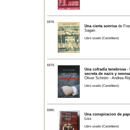
6978.
Una cierta sonrisa
de
Fra
Sagan
Libro usado (Castellano)
6979.
Una cofradía tenebrosa - 
secreta de nazis y neona
Oliver Schröm - Andrea R
Libro usado (Castellano)
6980.
Una conspiracion de pap
Liss
Libro usado (Castellano)