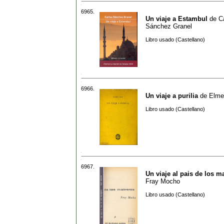
6965.
Un viaje a Estambul
de
C
Sánchez Granel
Libro usado (Castellano)
6966.
Un viaje a purilia
de
Elme
Libro usado (Castellano)
6967.
Un viaje al pais de los m
Fray Mocho
Libro usado (Castellano)