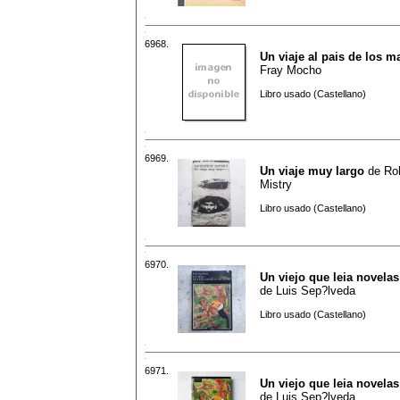
6968.
Un viaje al pais de los m
Fray Mocho
Libro usado (Castellano)
6969.
Un viaje muy largo
de
Ro
Mistry
Libro usado (Castellano)
6970.
Un viejo que leia novela
de
Luis Sep?lveda
Libro usado (Castellano)
6971.
Un viejo que leia novela
de
Luis Sep?lveda