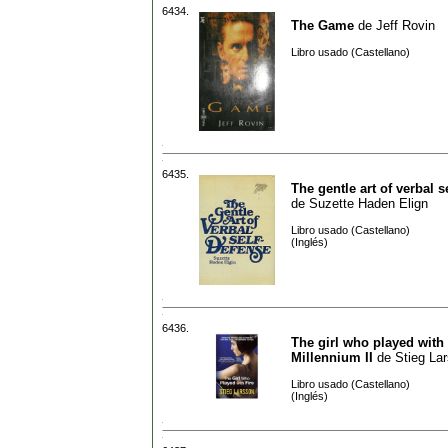
6434.
The Game
de
Jeff Rovin
Libro usado (Castellano)
6435.
The gentle art of verbal s
de
Suzette Haden Elign
Libro usado (Castellano)
(Inglés)
6436.
The girl who played with f
Millennium II
de
Stieg La
Libro usado (Castellano)
(Inglés)