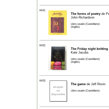
6431.
The forms of poetry
de
Pe
John Richardson
Libro usado (Castellano)
(Inglés)
6432.
The Friday night knitting
Kate Jacobs
Libro usado (Castellano)
(Inglés)
6433.
The game
de
Jeff Rovin
Libro usado (Castellano)