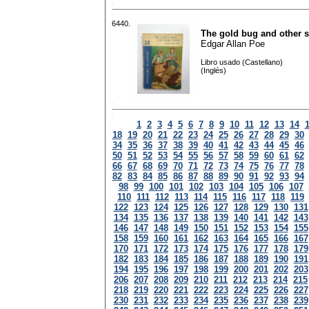
6440.
The gold bug and other s
Edgar Allan Poe
Libro usado (Castellano)
(Inglés)
1
2
3
4
5
6
7
8
9
10
11
12
13
14
18
19
20
21
22
23
24
25
26
27
28
29
30
34
35
36
37
38
39
40
41
42
43
44
45
46
50
51
52
53
54
55
56
57
58
59
60
61
62
66
67
68
69
70
71
72
73
74
75
76
77
78
82
83
84
85
86
87
88
89
90
91
92
93
94
98
99
100
101
102
103
104
105
106
107
110
111
112
113
114
115
116
117
118
119
122
123
124
125
126
127
128
129
130
131
134
135
136
137
138
139
140
141
142
143
146
147
148
149
150
151
152
153
154
155
158
159
160
161
162
163
164
165
166
167
170
171
172
173
174
175
176
177
178
179
182
183
184
185
186
187
188
189
190
191
194
195
196
197
198
199
200
201
202
203
206
207
208
209
210
211
212
213
214
215
218
219
220
221
222
223
224
225
226
227
230
231
232
233
234
235
236
237
238
239