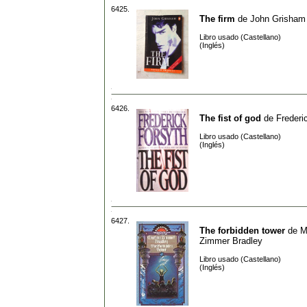
6425.
The firm
de
John Grisham
Libro usado (Castellano)
(Inglés)
6426.
The fist of god
de
Frederi
Libro usado (Castellano)
(Inglés)
6427.
The forbidden tower
de
M
Zimmer Bradley
Libro usado (Castellano)
(Inglés)