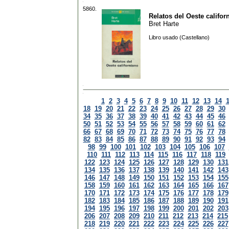
5860.
Relatos del Oeste califor
Bret Harte
Libro usado (Castellano)
1
2
3
4
5
6
7
8
9
10
11
12
13
14
18
19
20
21
22
23
24
25
26
27
28
29
30
34
35
36
37
38
39
40
41
42
43
44
45
46
50
51
52
53
54
55
56
57
58
59
60
61
62
66
67
68
69
70
71
72
73
74
75
76
77
78
82
83
84
85
86
87
88
89
90
91
92
93
94
98
99
100
101
102
103
104
105
106
107
110
111
112
113
114
115
116
117
118
119
122
123
124
125
126
127
128
129
130
131
134
135
136
137
138
139
140
141
142
143
146
147
148
149
150
151
152
153
154
155
158
159
160
161
162
163
164
165
166
167
170
171
172
173
174
175
176
177
178
179
182
183
184
185
186
187
188
189
190
191
194
195
196
197
198
199
200
201
202
203
206
207
208
209
210
211
212
213
214
215
218
219
220
221
222
223
224
225
226
227