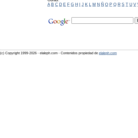
A
B
C
D
E
F
G
H
I
J
K
L
M
N
Ñ
O
P
Q
R
S
T
U
V
(c) Copyright 1999-2026 - elaleph.com - Contenidos propiedad de
elaleph.com