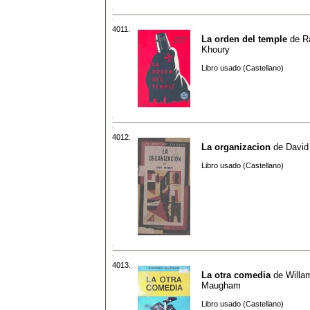
4011.
La orden del temple
de
R
Khoury
Libro usado (Castellano)
4012.
La organizacion
de
David
Libro usado (Castellano)
4013.
La otra comedia
de
Willa
Maugham
Libro usado (Castellano)