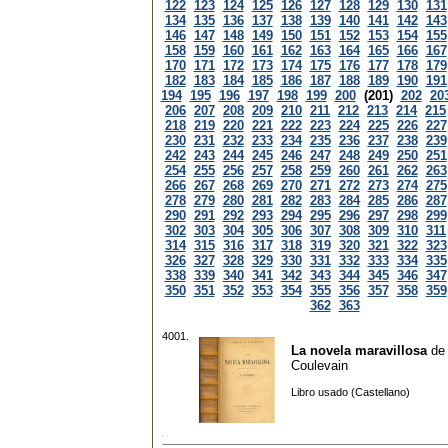
122
123
124
125
126
127
128
129
130
131
134
135
136
137
138
139
140
141
142
143
146
147
148
149
150
151
152
153
154
155
158
159
160
161
162
163
164
165
166
167
170
171
172
173
174
175
176
177
178
179
182
183
184
185
186
187
188
189
190
191
194
195
196
197
198
199
200
(201)
202
20
206
207
208
209
210
211
212
213
214
215
218
219
220
221
222
223
224
225
226
227
230
231
232
233
234
235
236
237
238
239
242
243
244
245
246
247
248
249
250
251
254
255
256
257
258
259
260
261
262
263
266
267
268
269
270
271
272
273
274
275
278
279
280
281
282
283
284
285
286
287
290
291
292
293
294
295
296
297
298
299
302
303
304
305
306
307
308
309
310
311
314
315
316
317
318
319
320
321
322
323
326
327
328
329
330
331
332
333
334
335
338
339
340
341
342
343
344
345
346
347
350
351
352
353
354
355
356
357
358
359
362
363
4001.
La novela maravillosa
d
Coulevain
Libro usado (Castellano)