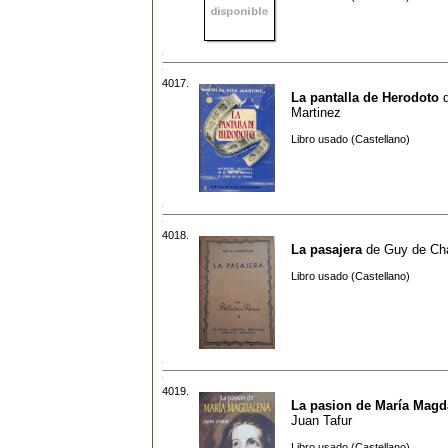
4017.
La pantalla de Herodoto
Martinez
Libro usado (Castellano)
4018.
La pasajera
de
Guy de Ch
Libro usado (Castellano)
4019.
La pasion de María Magd
Juan Tafur
Libro usado (Castellano)