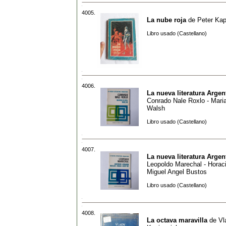
4005.
La nube roja
de
Peter Kap
Libro usado (Castellano)
4006.
La nueva literatura Argen
Conrado Nale Roxlo - Mari
Walsh
Libro usado (Castellano)
4007.
La nueva literatura Argen
Leopoldo Marechal - Horaci
Miguel Angel Bustos
Libro usado (Castellano)
4008.
La octava maravilla
de
Vl