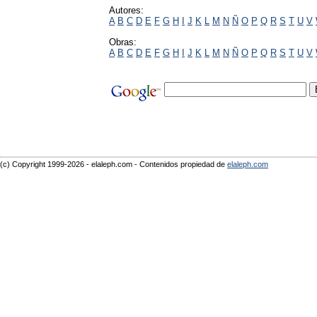
Autores:
A
B
C
D
E
F
G
H
I
J
K
L
M
N
Ñ
O
P
Q
R
S
T
U
V
Obras:
A
B
C
D
E
F
G
H
I
J
K
L
M
N
Ñ
O
P
Q
R
S
T
U
V
(c) Copyright 1999-2026 - elaleph.com - Contenidos propiedad de
elaleph.com