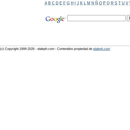
A
B
C
D
E
F
G
H
I
J
K
L
M
N
Ñ
O
P
Q
R
S
T
U
V
(c) Copyright 1999-2026 - elaleph.com - Contenidos propiedad de
elaleph.com