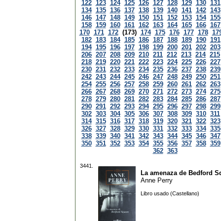
122
123
124
125
126
127
128
129
130
131
134
135
136
137
138
139
140
141
142
143
146
147
148
149
150
151
152
153
154
155
158
159
160
161
162
163
164
165
166
167
170
171
172
(173)
174
175
176
177
178
17
182
183
184
185
186
187
188
189
190
191
194
195
196
197
198
199
200
201
202
203
206
207
208
209
210
211
212
213
214
215
218
219
220
221
222
223
224
225
226
227
230
231
232
233
234
235
236
237
238
239
242
243
244
245
246
247
248
249
250
251
254
255
256
257
258
259
260
261
262
263
266
267
268
269
270
271
272
273
274
275
278
279
280
281
282
283
284
285
286
287
290
291
292
293
294
295
296
297
298
299
302
303
304
305
306
307
308
309
310
311
314
315
316
317
318
319
320
321
322
323
326
327
328
329
330
331
332
333
334
335
338
339
340
341
342
343
344
345
346
347
350
351
352
353
354
355
356
357
358
359
362
363
3441.
La amenaza de Bedford S
Anne Perry
Libro usado (Castellano)