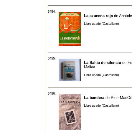
3454.
La azucena roja
de
Anatole
Libro usado (Castellano)
3455.
La Bahia de silencio
de
Ed
Mallea
Libro usado (Castellano)
3456.
La bandera
de
Pierr MacOr
Libro usado (Castellano)