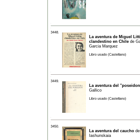
3448.
La aventura de Miguel Litt
clandestino en Chile
de
Ga
Garcia Marquez
Libro usado (Castellano)
3449.
La aventura del "poseidon
Gallico
Libro usado (Castellano)
3450.
La aventura del caucho
d
Iashunskaia