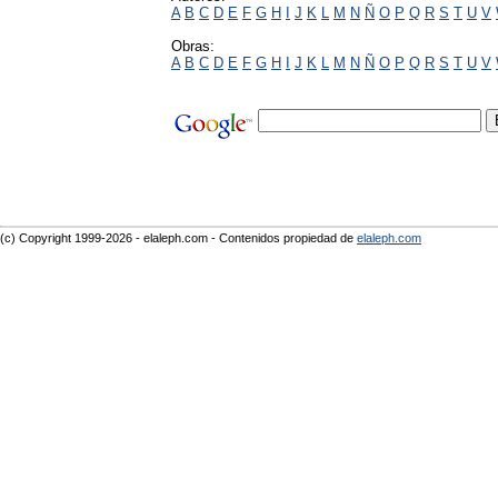
A
B
C
D
E
F
G
H
I
J
K
L
M
N
Ñ
O
P
Q
R
S
T
U
V
Obras:
A
B
C
D
E
F
G
H
I
J
K
L
M
N
Ñ
O
P
Q
R
S
T
U
V
(c) Copyright 1999-2026 - elaleph.com - Contenidos propiedad de
elaleph.com