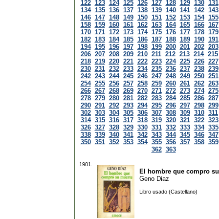
122
123
124
125
126
127
128
129
130
131
134
135
136
137
138
139
140
141
142
143
146
147
148
149
150
151
152
153
154
155
158
159
160
161
162
163
164
165
166
167
170
171
172
173
174
175
176
177
178
179
182
183
184
185
186
187
188
189
190
191
194
195
196
197
198
199
200
201
202
203
206
207
208
209
210
211
212
213
214
215
218
219
220
221
222
223
224
225
226
227
230
231
232
233
234
235
236
237
238
239
242
243
244
245
246
247
248
249
250
251
254
255
256
257
258
259
260
261
262
263
266
267
268
269
270
271
272
273
274
275
278
279
280
281
282
283
284
285
286
287
290
291
292
293
294
295
296
297
298
299
302
303
304
305
306
307
308
309
310
311
314
315
316
317
318
319
320
321
322
323
326
327
328
329
330
331
332
333
334
335
338
339
340
341
342
343
344
345
346
347
350
351
352
353
354
355
356
357
358
359
362
363
1901.
El hombre que compro su
Geno Diaz
Libro usado (Castellano)