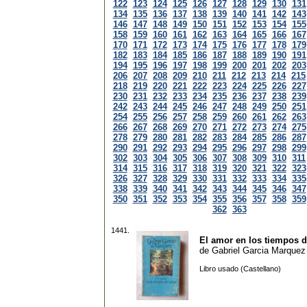
122
123
124
125
126
127
128
129
130
131
134
135
136
137
138
139
140
141
142
143
146
147
148
149
150
151
152
153
154
155
158
159
160
161
162
163
164
165
166
167
170
171
172
173
174
175
176
177
178
179
182
183
184
185
186
187
188
189
190
191
194
195
196
197
198
199
200
201
202
203
206
207
208
209
210
211
212
213
214
215
218
219
220
221
222
223
224
225
226
227
230
231
232
233
234
235
236
237
238
239
242
243
244
245
246
247
248
249
250
251
254
255
256
257
258
259
260
261
262
263
266
267
268
269
270
271
272
273
274
275
278
279
280
281
282
283
284
285
286
287
290
291
292
293
294
295
296
297
298
299
302
303
304
305
306
307
308
309
310
311
314
315
316
317
318
319
320
321
322
323
326
327
328
329
330
331
332
333
334
335
338
339
340
341
342
343
344
345
346
347
350
351
352
353
354
355
356
357
358
359
362
363
1441.
El amor en los tiempos d
de
Gabriel Garcia Marquez
Libro usado (Castellano)