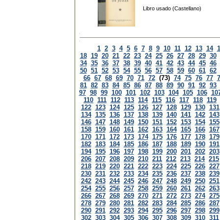
Libro usado (Castellano)
1
2
3
4
5
6
7
8
9
10
11
12
13
14
18
19
20
21
22
23
24
25
26
27
28
29
30
34
35
36
37
38
39
40
41
42
43
44
45
46
50
51
52
53
54
55
56
57
58
59
60
61
62
66
67
68
69
70
71
72
(73)
74
75
76
77
81
82
83
84
85
86
87
88
89
90
91
92
93
97
98
99
100
101
102
103
104
105
106
10
110
111
112
113
114
115
116
117
118
119
122
123
124
125
126
127
128
129
130
131
134
135
136
137
138
139
140
141
142
143
146
147
148
149
150
151
152
153
154
155
158
159
160
161
162
163
164
165
166
167
170
171
172
173
174
175
176
177
178
179
182
183
184
185
186
187
188
189
190
191
194
195
196
197
198
199
200
201
202
203
206
207
208
209
210
211
212
213
214
215
218
219
220
221
222
223
224
225
226
227
230
231
232
233
234
235
236
237
238
239
242
243
244
245
246
247
248
249
250
251
254
255
256
257
258
259
260
261
262
263
266
267
268
269
270
271
272
273
274
275
278
279
280
281
282
283
284
285
286
287
290
291
292
293
294
295
296
297
298
299
302
303
304
305
306
307
308
309
310
311