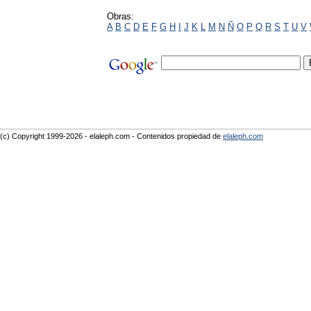
Obras:
A
B
C
D
E
F
G
H
I
J
K
L
M
N
Ñ
O
P
Q
R
S
T
U
V
(c) Copyright 1999-2026 - elaleph.com - Contenidos propiedad de
elaleph.com