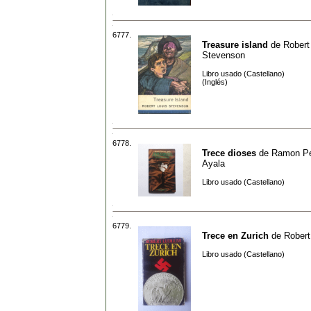
6777.
Treasure island
de
Robert
Stevenson
Libro usado (Castellano)
(Inglés)
6778.
Trece dioses
de
Ramon Pe
Ayala
Libro usado (Castellano)
6779.
Trece en Zurich
de
Robert
Libro usado (Castellano)