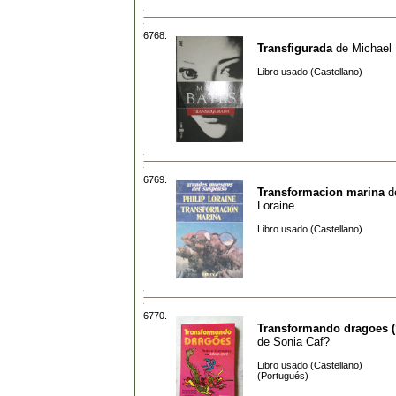
6768.
Transfigurada
de
Michael
Libro usado (Castellano)
6769.
Transformacion marina
d
Loraine
Libro usado (Castellano)
6770.
Transformando dragoes (S
de
Sonia Caf?
Libro usado (Castellano)
(Portugués)