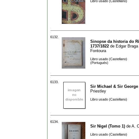
Libro usado (Castellano)
6132.
Sinopse da historia do R
1737/1822
de
Edgar Braga
Fontoura
Libro usado (Castellano)
(Portugués)
6133.
Sir Michael & Sir George
Priestley
Libro usado (Castellano)
6134.
Sir Nigel (Tomo 1)
de
A. 
Libro usado (Castellano)