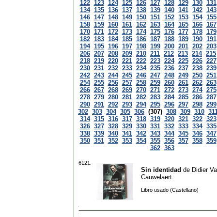
122
123
124
125
126
127
128
129
130
131
134
135
136
137
138
139
140
141
142
143
146
147
148
149
150
151
152
153
154
155
158
159
160
161
162
163
164
165
166
167
170
171
172
173
174
175
176
177
178
179
182
183
184
185
186
187
188
189
190
191
194
195
196
197
198
199
200
201
202
203
206
207
208
209
210
211
212
213
214
215
218
219
220
221
222
223
224
225
226
227
230
231
232
233
234
235
236
237
238
239
242
243
244
245
246
247
248
249
250
251
254
255
256
257
258
259
260
261
262
263
266
267
268
269
270
271
272
273
274
275
278
279
280
281
282
283
284
285
286
287
290
291
292
293
294
295
296
297
298
299
302
303
304
305
306
(307)
308
309
310
31
314
315
316
317
318
319
320
321
322
323
326
327
328
329
330
331
332
333
334
335
338
339
340
341
342
343
344
345
346
347
350
351
352
353
354
355
356
357
358
359
362
363
6121.
Sin identidad
de
Didier V
Cauwelaert
Libro usado (Castellano)