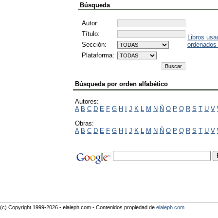
Búsqueda
Autor:
Título:
Libros usa
Sección:
ordenados
Plataforma:
Búsqueda por orden alfabético
Autores:
A
B
C
D
E
F
G
H
I
J
K
L
M
N
Ñ
O
P
Q
R
S
T
U
V
Obras:
A
B
C
D
E
F
G
H
I
J
K
L
M
N
Ñ
O
P
Q
R
S
T
U
V
(c) Copyright 1999-2026 - elaleph.com - Contenidos propiedad de
elaleph.com