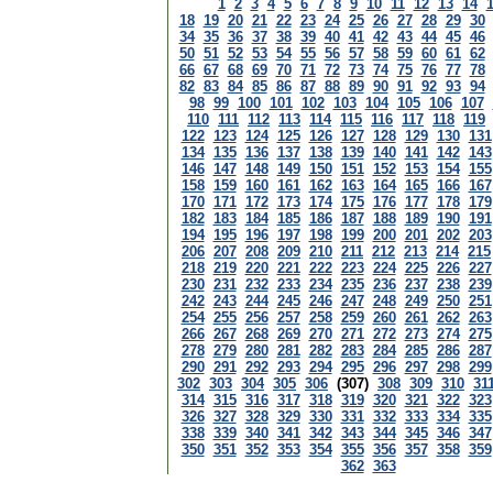
1
2
3
4
5
6
7
8
9
10
11
12
13
14
18
19
20
21
22
23
24
25
26
27
28
29
30
34
35
36
37
38
39
40
41
42
43
44
45
46
50
51
52
53
54
55
56
57
58
59
60
61
62
66
67
68
69
70
71
72
73
74
75
76
77
78
82
83
84
85
86
87
88
89
90
91
92
93
94
98
99
100
101
102
103
104
105
106
107
110
111
112
113
114
115
116
117
118
119
122
123
124
125
126
127
128
129
130
131
134
135
136
137
138
139
140
141
142
143
146
147
148
149
150
151
152
153
154
155
158
159
160
161
162
163
164
165
166
167
170
171
172
173
174
175
176
177
178
179
182
183
184
185
186
187
188
189
190
191
194
195
196
197
198
199
200
201
202
203
206
207
208
209
210
211
212
213
214
215
218
219
220
221
222
223
224
225
226
227
230
231
232
233
234
235
236
237
238
239
242
243
244
245
246
247
248
249
250
251
254
255
256
257
258
259
260
261
262
263
266
267
268
269
270
271
272
273
274
275
278
279
280
281
282
283
284
285
286
287
290
291
292
293
294
295
296
297
298
299
302
303
304
305
306
(307)
308
309
310
31
314
315
316
317
318
319
320
321
322
323
326
327
328
329
330
331
332
333
334
335
338
339
340
341
342
343
344
345
346
347
350
351
352
353
354
355
356
357
358
359
362
363