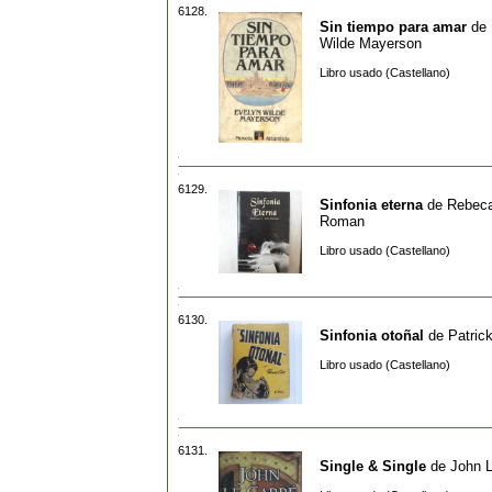
6128.
Sin tiempo para amar
de
Wilde Mayerson
Libro usado (Castellano)
6129.
Sinfonia eterna
de
Rebeca
Roman
Libro usado (Castellano)
6130.
Sinfonia otoñal
de
Patrick
Libro usado (Castellano)
6131.
Single & Single
de
John L