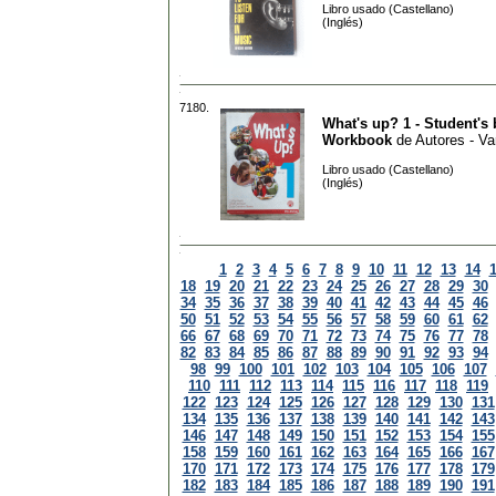
Libro usado (Castellano)
(Inglés)
7180.
What's up? 1 - Student's 
Workbook
de
Autores - Va
Libro usado (Castellano)
(Inglés)
1
2
3
4
5
6
7
8
9
10
11
12
13
14
18
19
20
21
22
23
24
25
26
27
28
29
30
34
35
36
37
38
39
40
41
42
43
44
45
46
50
51
52
53
54
55
56
57
58
59
60
61
62
66
67
68
69
70
71
72
73
74
75
76
77
78
82
83
84
85
86
87
88
89
90
91
92
93
94
98
99
100
101
102
103
104
105
106
107
110
111
112
113
114
115
116
117
118
119
122
123
124
125
126
127
128
129
130
131
134
135
136
137
138
139
140
141
142
143
146
147
148
149
150
151
152
153
154
155
158
159
160
161
162
163
164
165
166
167
170
171
172
173
174
175
176
177
178
179
182
183
184
185
186
187
188
189
190
191