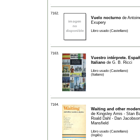
7162.
Vuelo nocturno
de
Antoin
Exupery
Libro usado (Castellano)
7163.
Vuestro intérprete. Españ
Italiano
de
G. B. Ricci
Libro usado (Castellano)
(Italiano)
7164.
Waiting and other modern
de
Kingsley Amis - Stan Ba
Roald Dahl - Dan Jacobson
Mansfield
Libro usado (Castellano)
(Inglés)