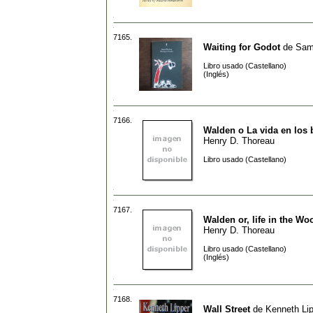
7165.
Waiting for Godot
de
Sam
Libro usado (Castellano)
(Inglés)
7166.
Walden o La vida en los
Henry D. Thoreau
Libro usado (Castellano)
7167.
Walden or, life in the Wo
Henry D. Thoreau
Libro usado (Castellano)
(Inglés)
7168.
Wall Street
de
Kenneth Li