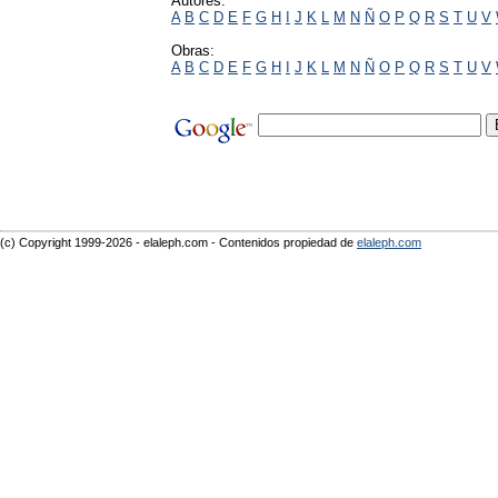
Autores:
A
B
C
D
E
F
G
H
I
J
K
L
M
N
Ñ
O
P
Q
R
S
T
U
V
Obras:
A
B
C
D
E
F
G
H
I
J
K
L
M
N
Ñ
O
P
Q
R
S
T
U
V
(c) Copyright 1999-2026 - elaleph.com - Contenidos propiedad de
elaleph.com