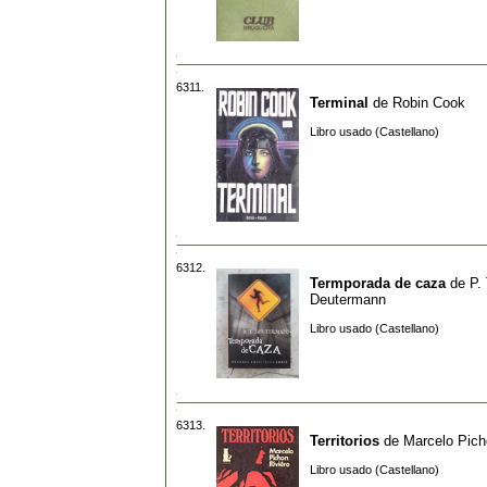
6311.
Terminal
de
Robin Cook
Libro usado (Castellano)
6312.
Termporada de caza
de
P. 
Deutermann
Libro usado (Castellano)
6313.
Territorios
de
Marcelo Pich
Libro usado (Castellano)