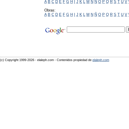
A
B
C
D
E
F
G
H
I
J
K
L
M
N
Ñ
O
P
Q
R
S
T
U
V
Obras:
A
B
C
D
E
F
G
H
I
J
K
L
M
N
Ñ
O
P
Q
R
S
T
U
V
(c) Copyright 1999-2026 - elaleph.com - Contenidos propiedad de
elaleph.com