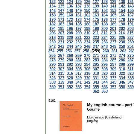
122
123
124
125
126
127
128
129
130
131
134
135
136
137
138
139
140
141
142
143
146
147
148
149
150
151
152
153
154
155
158
159
160
161
162
163
164
165
166
167
170
171
172
173
174
175
176
177
178
179
182
183
184
185
186
187
188
189
190
191
194
195
196
197
198
199
200
201
202
203
206
207
208
209
210
211
212
213
214
215
218
219
220
221
222
223
224
225
226
227
230
231
232
233
234
235
236
237
238
239
242
243
244
245
246
247
248
249
250
251
254
255
256
257
258
(259)
260
261
262
26
266
267
268
269
270
271
272
273
274
275
278
279
280
281
282
283
284
285
286
287
290
291
292
293
294
295
296
297
298
299
302
303
304
305
306
307
308
309
310
311
314
315
316
317
318
319
320
321
322
323
326
327
328
329
330
331
332
333
334
335
338
339
340
341
342
343
344
345
346
347
350
351
352
353
354
355
356
357
358
359
362
363
5161.
My english course - part 
Gaume
Libro usado (Castellano)
(Inglés)