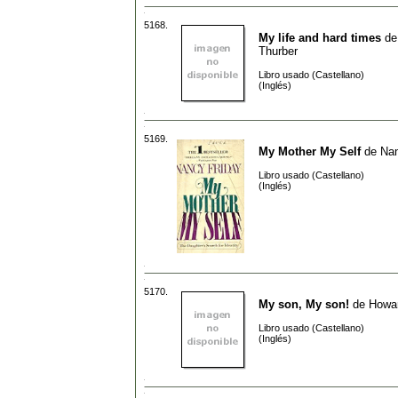
5168.
My life and hard times
d
Thurber
Libro usado (Castellano)
(Inglés)
5169.
My Mother My Self
de
Nan
Libro usado (Castellano)
(Inglés)
5170.
My son, My son!
de
Howar
Libro usado (Castellano)
(Inglés)