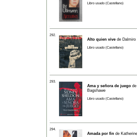
Libro usado (Castellano)
292.
Alto quien vive
de
Dalmiro
Libro usado (Castellano)
293.
Ama y señora de juego
d
Bagshawe
Libro usado (Castellano)
294.
Amada por fin
de
Katherin