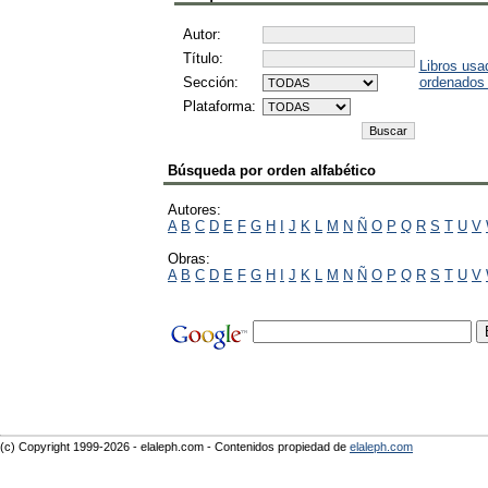
Autor:
Título:
Libros usa
Sección:
ordenados
Plataforma:
Búsqueda por orden alfabético
Autores:
A
B
C
D
E
F
G
H
I
J
K
L
M
N
Ñ
O
P
Q
R
S
T
U
V
Obras:
A
B
C
D
E
F
G
H
I
J
K
L
M
N
Ñ
O
P
Q
R
S
T
U
V
(c) Copyright 1999-2026 - elaleph.com - Contenidos propiedad de
elaleph.com