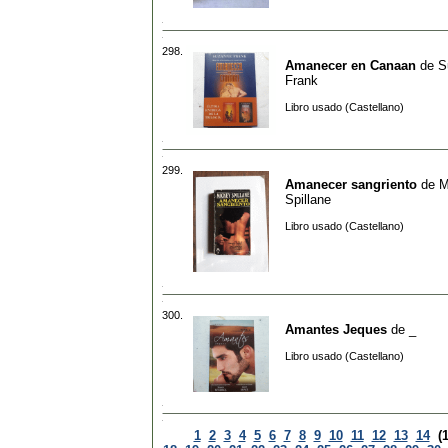
298.
Amanecer en Canaan
de
S
Frank
Libro usado (Castellano)
299.
Amanecer sangriento
de
M
Spillane
Libro usado (Castellano)
300.
Amantes Jeques
de
_
Libro usado (Castellano)
1
2
3
4
5
6
7
8
9
10
11
12
13
14
(