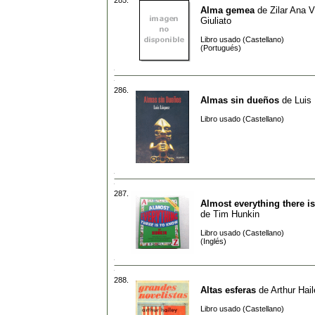
Alma gemea
de
Zilar Ana V
Giuliato
Libro usado (Castellano)
(Portugués)
286.
Almas sin dueños
de
Luis
Libro usado (Castellano)
287.
Almost everything there i
de
Tim Hunkin
Libro usado (Castellano)
(Inglés)
288.
Altas esferas
de
Arthur Hai
Libro usado (Castellano)