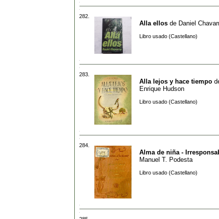
282.
Alla ellos
de
Daniel Chavar
Libro usado (Castellano)
283.
Alla lejos y hace tiempo
d
Enrique Hudson
Libro usado (Castellano)
284.
Alma de niña - Irresponsa
Manuel T. Podesta
Libro usado (Castellano)
285.