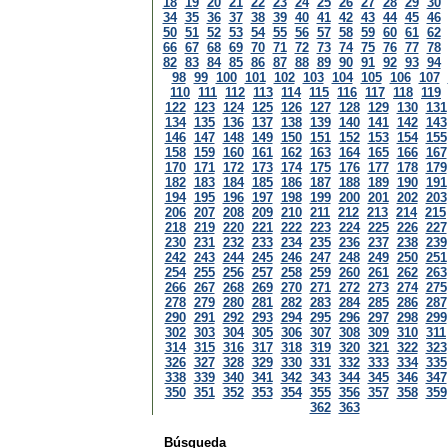
18
19
20
21
22
23
24
25
26
27
28
29
30
34
35
36
37
38
39
40
41
42
43
44
45
46
50
51
52
53
54
55
56
57
58
59
60
61
62
66
67
68
69
70
71
72
73
74
75
76
77
78
82
83
84
85
86
87
88
89
90
91
92
93
94
98
99
100
101
102
103
104
105
106
107
110
111
112
113
114
115
116
117
118
119
122
123
124
125
126
127
128
129
130
131
134
135
136
137
138
139
140
141
142
143
146
147
148
149
150
151
152
153
154
155
158
159
160
161
162
163
164
165
166
167
170
171
172
173
174
175
176
177
178
179
182
183
184
185
186
187
188
189
190
191
194
195
196
197
198
199
200
201
202
203
206
207
208
209
210
211
212
213
214
215
218
219
220
221
222
223
224
225
226
227
230
231
232
233
234
235
236
237
238
239
242
243
244
245
246
247
248
249
250
251
254
255
256
257
258
259
260
261
262
263
266
267
268
269
270
271
272
273
274
275
278
279
280
281
282
283
284
285
286
287
290
291
292
293
294
295
296
297
298
299
302
303
304
305
306
307
308
309
310
311
314
315
316
317
318
319
320
321
322
323
326
327
328
329
330
331
332
333
334
335
338
339
340
341
342
343
344
345
346
347
350
351
352
353
354
355
356
357
358
359
362
363
Búsqueda