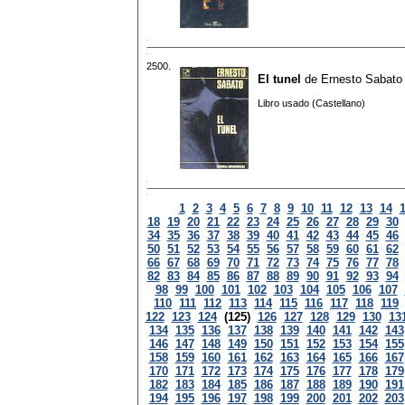
2500.
El tunel
de
Ernesto Sabato
Libro usado (Castellano)
1
2
3
4
5
6
7
8
9
10
11
12
13
14
18
19
20
21
22
23
24
25
26
27
28
29
30
34
35
36
37
38
39
40
41
42
43
44
45
46
50
51
52
53
54
55
56
57
58
59
60
61
62
66
67
68
69
70
71
72
73
74
75
76
77
78
82
83
84
85
86
87
88
89
90
91
92
93
94
98
99
100
101
102
103
104
105
106
107
110
111
112
113
114
115
116
117
118
119
122
123
124
(125)
126
127
128
129
130
13
134
135
136
137
138
139
140
141
142
143
146
147
148
149
150
151
152
153
154
155
158
159
160
161
162
163
164
165
166
167
170
171
172
173
174
175
176
177
178
179
182
183
184
185
186
187
188
189
190
191
194
195
196
197
198
199
200
201
202
203