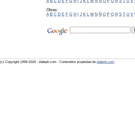
A
B
C
D
E
F
G
H
I
J
K
L
M
N
Ñ
O
P
Q
R
S
T
U
V
Obras:
A
B
C
D
E
F
G
H
I
J
K
L
M
N
Ñ
O
P
Q
R
S
T
U
V
(c) Copyright 1999-2026 - elaleph.com - Contenidos propiedad de
elaleph.com