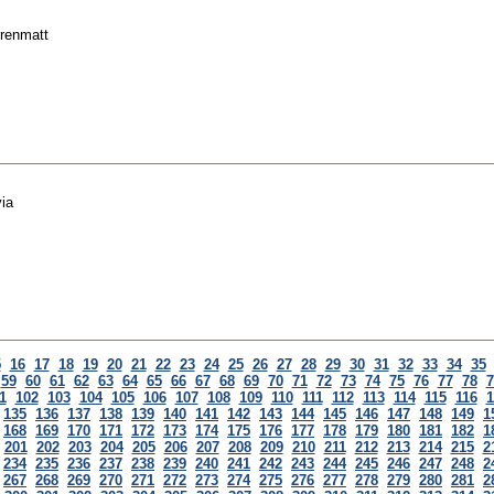
rrenmatt
ia
5
16
17
18
19
20
21
22
23
24
25
26
27
28
29
30
31
32
33
34
35
59
60
61
62
63
64
65
66
67
68
69
70
71
72
73
74
75
76
77
78
7
1
102
103
104
105
106
107
108
109
110
111
112
113
114
115
116
1
135
136
137
138
139
140
141
142
143
144
145
146
147
148
149
1
168
169
170
171
172
173
174
175
176
177
178
179
180
181
182
1
201
202
203
204
205
206
207
208
209
210
211
212
213
214
215
2
234
235
236
237
238
239
240
241
242
243
244
245
246
247
248
2
267
268
269
270
271
272
273
274
275
276
277
278
279
280
281
2