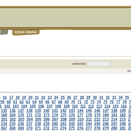
contraseña:
Re
5
16
17
18
19
20
21
22
23
24
25
26
27
28
29
30
31
32
33
34
35
59
60
61
62
63
64
65
66
67
68
69
70
71
72
73
74
75
76
77
78
7
1
102
103
104
105
106
107
108
109
110
111
112
113
114
115
116
1
135
136
137
138
139
140
141
142
143
144
145
146
147
148
149
1
168
169
170
171
172
173
174
175
176
177
178
179
180
181
182
1
201
202
203
204
205
206
207
208
209
210
211
212
213
214
215
2
234
235
236
237
238
239
240
241
242
243
244
245
246
247
248
2
267
268
269
270
271
272
273
274
275
276
277
278
279
280
281
2