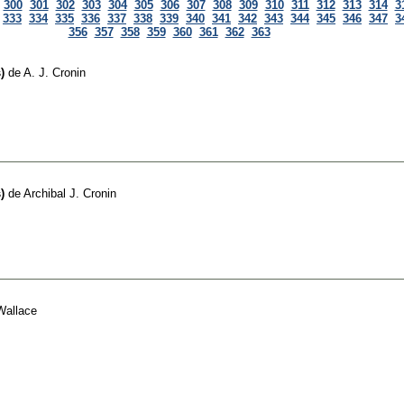
300
301
302
303
304
305
306
307
308
309
310
311
312
313
314
3
333
334
335
336
337
338
339
340
341
342
343
344
345
346
347
3
356
357
358
359
360
361
362
363
)
de
A. J. Cronin
)
de
Archibal J. Cronin
Wallace