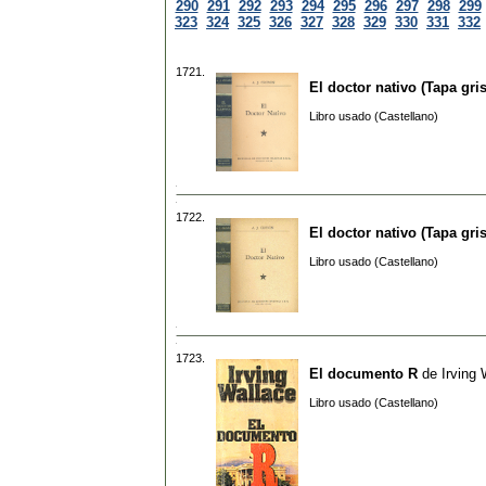
290
291
292
293
294
295
296
297
298
299
323
324
325
326
327
328
329
330
331
332
1721.
El doctor nativo (Tapa gris
Libro usado (Castellano)
1722.
El doctor nativo (Tapa gris
Libro usado (Castellano)
1723.
El documento R
de
Irving 
Libro usado (Castellano)