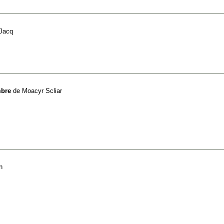
 Jacq
mbre
de
Moacyr Scliar
n