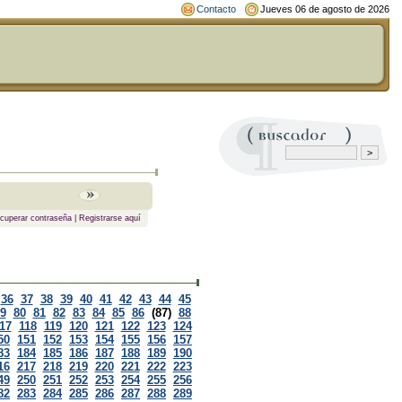
Contacto
Jueves 06 de agosto de 2026
cuperar contraseña
|
Registrarse aquí
36
37
38
39
40
41
42
43
44
45
9
80
81
82
83
84
85
86
(87)
88
17
118
119
120
121
122
123
124
50
151
152
153
154
155
156
157
83
184
185
186
187
188
189
190
16
217
218
219
220
221
222
223
49
250
251
252
253
254
255
256
82
283
284
285
286
287
288
289