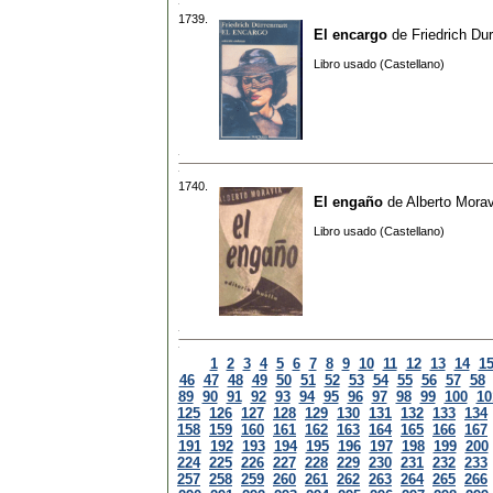
1739.
El encargo
de
Friedrich Du
Libro usado (Castellano)
1740.
El engaño
de
Alberto Morav
Libro usado (Castellano)
1
2
3
4
5
6
7
8
9
10
11
12
13
14
1
46
47
48
49
50
51
52
53
54
55
56
57
58
89
90
91
92
93
94
95
96
97
98
99
100
10
125
126
127
128
129
130
131
132
133
134
158
159
160
161
162
163
164
165
166
167
191
192
193
194
195
196
197
198
199
200
224
225
226
227
228
229
230
231
232
233
257
258
259
260
261
262
263
264
265
266