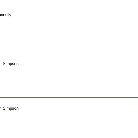
nnelly
m Simpson
m Simpson