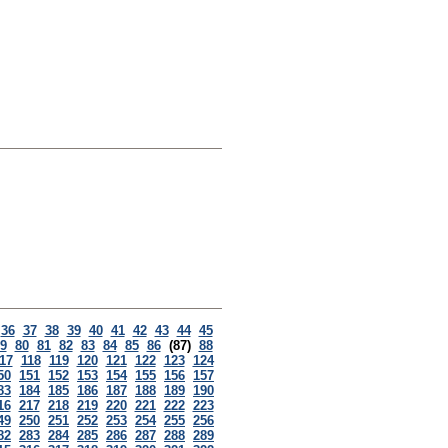
36
37
38
39
40
41
42
43
44
45
9
80
81
82
83
84
85
86
(87)
88
17
118
119
120
121
122
123
124
50
151
152
153
154
155
156
157
83
184
185
186
187
188
189
190
16
217
218
219
220
221
222
223
49
250
251
252
253
254
255
256
82
283
284
285
286
287
288
289