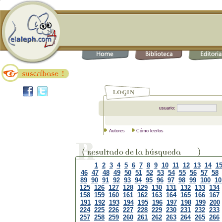
usuario:
Autores
Cómo leerlos
1
2
3
4
5
6
7
8
9
10
11
12
13
14
1
46
47
48
49
50
51
52
53
54
55
56
57
58
89
90
91
92
93
94
95
96
97
98
99
100
10
125
126
127
128
129
130
131
132
133
134
158
159
160
161
162
163
164
165
166
167
191
192
193
194
195
196
197
198
199
200
224
225
226
227
228
229
230
231
232
233
257
258
259
260
261
262
263
264
265
266