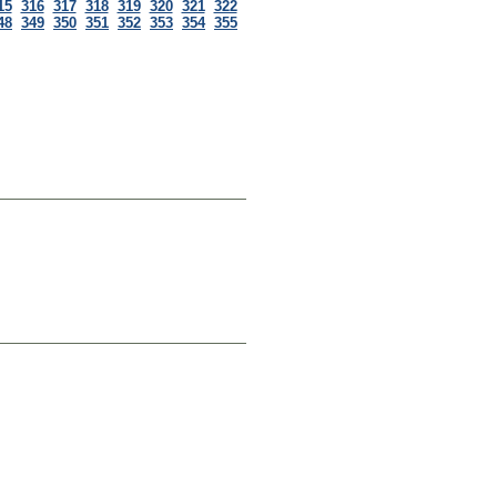
15
316
317
318
319
320
321
322
48
349
350
351
352
353
354
355