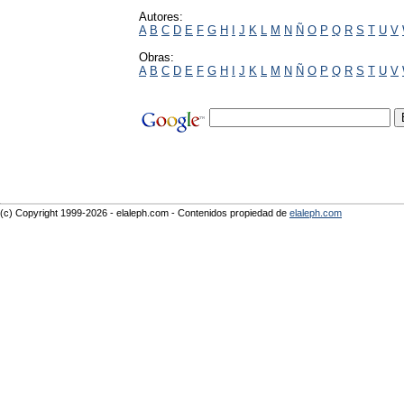
Autores:
A
B
C
D
E
F
G
H
I
J
K
L
M
N
Ñ
O
P
Q
R
S
T
U
V
Obras:
A
B
C
D
E
F
G
H
I
J
K
L
M
N
Ñ
O
P
Q
R
S
T
U
V
(c) Copyright 1999-2026 - elaleph.com - Contenidos propiedad de
elaleph.com