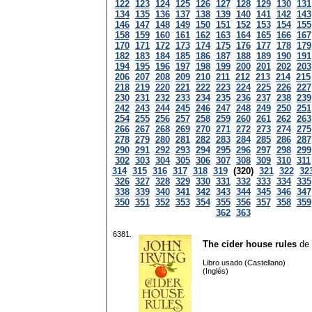
122
123
124
125
126
127
128
129
130
131
134
135
136
137
138
139
140
141
142
143
146
147
148
149
150
151
152
153
154
155
158
159
160
161
162
163
164
165
166
167
170
171
172
173
174
175
176
177
178
179
182
183
184
185
186
187
188
189
190
191
194
195
196
197
198
199
200
201
202
203
206
207
208
209
210
211
212
213
214
215
218
219
220
221
222
223
224
225
226
227
230
231
232
233
234
235
236
237
238
239
242
243
244
245
246
247
248
249
250
251
254
255
256
257
258
259
260
261
262
263
266
267
268
269
270
271
272
273
274
275
278
279
280
281
282
283
284
285
286
287
290
291
292
293
294
295
296
297
298
299
302
303
304
305
306
307
308
309
310
311
314
315
316
317
318
319
(320)
321
322
32
326
327
328
329
330
331
332
333
334
335
338
339
340
341
342
343
344
345
346
347
350
351
352
353
354
355
356
357
358
359
362
363
6381.
The cider house rules
de
Libro usado (Castellano)
(Inglés)