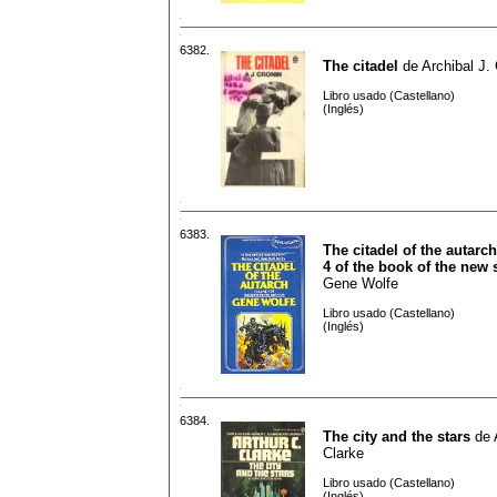
6382.
The citadel
de
Archibal J.
Libro usado (Castellano)
(Inglés)
6383.
The citadel of the autarc
4 of the book of the new
Gene Wolfe
Libro usado (Castellano)
(Inglés)
6384.
The city and the stars
de
Clarke
Libro usado (Castellano)
(Inglés)