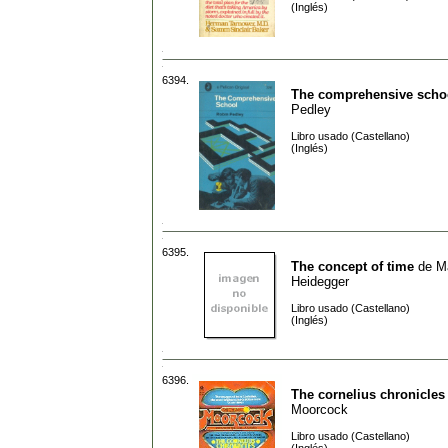
(Inglés)
6394.
The comprehensive scho
Pedley
Libro usado (Castellano)
(Inglés)
6395.
The concept of time
de
Ma
Heidegger
Libro usado (Castellano)
(Inglés)
6396.
The cornelius chronicles
Moorcock
Libro usado (Castellano)