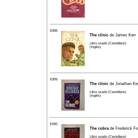
6388.
The clinic
de
James Kerr
Libro usado (Castellano)
(Inglés)
6389.
The clinic
de
Jonathan Ke
Libro usado (Castellano)
(Inglés)
6390.
The cobra
de
Frederick Fo
Libro usado (Castellano)