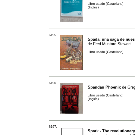
Libro usado (Castellano)
(Inglés)
6195.
Spada: una saga de nuest
de
Fred Mustard Stewart
Libro usado (Castellano)
6196.
Spandau Phoenix
de
Greg
Libro usado (Castellano)
(Inglés)
6197.
Spark - The revolutionar