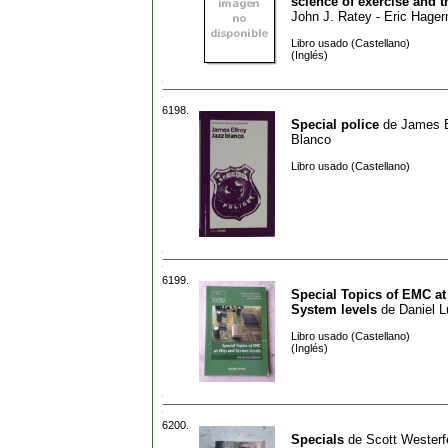
science of exercise and t
John J. Ratey - Eric Hage
Libro usado (Castellano)
(Inglés)
6198.
Special police
de
James E
Blanco
Libro usado (Castellano)
6199.
Special Topics of EMC at
System levels
de
Daniel L
Libro usado (Castellano)
(Inglés)
6200.
Specials
de
Scott Westerf