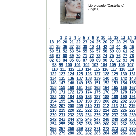
Libro usado (Castellano)
(Inglés)
1
2
3
4
5
6
7
8
9
10
11
12
13
14
18
19
20
21
22
23
24
25
26
27
28
29
30
34
35
36
37
38
39
40
41
42
43
44
45
46
50
51
52
53
54
55
56
57
58
59
60
61
62
66
67
68
69
70
71
72
73
74
75
76
77
78
82
83
84
85
86
87
88
89
90
91
92
93
94
98
99
100
101
102
103
104
105
106
107
110
111
112
113
114
115
116
117
118
119
122
123
124
125
126
127
128
129
130
131
134
135
136
137
138
139
140
141
142
143
146
147
148
149
150
151
152
153
154
155
158
159
160
161
162
163
164
165
166
167
170
171
172
173
174
175
176
177
178
179
182
183
184
185
186
187
188
189
190
191
194
195
196
197
198
199
200
201
202
203
206
207
208
209
210
211
212
213
214
215
218
219
220
221
222
223
224
225
226
227
230
231
232
233
234
235
236
237
238
239
242
243
244
245
246
247
248
249
250
251
254
255
256
257
258
259
260
261
262
263
266
267
268
269
270
271
272
273
274
275
278
279
280
281
282
283
284
285
286
287