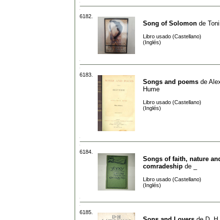
6182.
Song of Solomon
de
Toni
Libro usado (Castellano)
(Inglés)
6183.
Songs and poems
de
Ale
Hume
Libro usado (Castellano)
(Inglés)
6184.
Songs of faith, nature an
comradeship
de
_
Libro usado (Castellano)
(Inglés)
6185.
Sons and Lovers
de
D. H