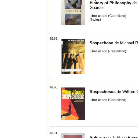
History of Philosophy
de
Gaarder
Libro usado (Castellano)
(Inglés)
6189.
Sospechoso
de
Michael 
Libro usado (Castellano)
6190.
Sospechosos
de
William 
Libro usado (Castellano)
6191.
Sotileza
de
J. M. de Pere