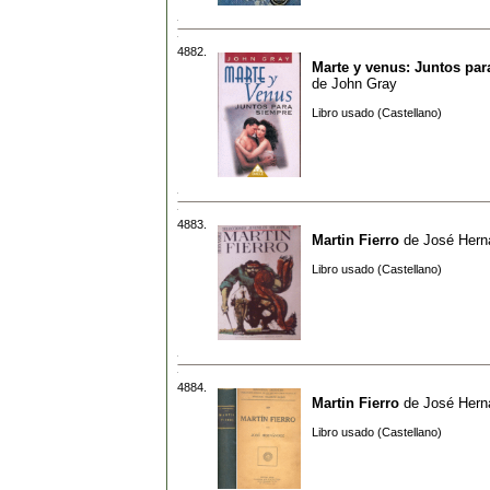
4882.
Marte y venus: Juntos par
de
John Gray
Libro usado (Castellano)
4883.
Martin Fierro
de
José Hern
Libro usado (Castellano)
4884.
Martin Fierro
de
José Hern
Libro usado (Castellano)