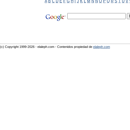
A
B
C
D
E
F
G
H
I
J
K
L
M
N
Ñ
O
P
Q
R
S
T
U
V
(c) Copyright 1999-2026 - elaleph.com - Contenidos propiedad de
elaleph.com