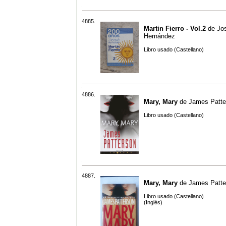
4885.
Martin Fierro - Vol.2
de
Jo
Hernández
Libro usado (Castellano)
4886.
Mary, Mary
de
James Patte
Libro usado (Castellano)
4887.
Mary, Mary
de
James Patte
Libro usado (Castellano)
(Inglés)