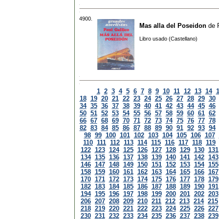
4900.
Mas alla del Poseidon
de
Libro usado (Castellano)
1
2
3
4
5
6
7
8
9
10
11
12
13
14
18
19
20
21
22
23
24
25
26
27
28
29
30
34
35
36
37
38
39
40
41
42
43
44
45
46
50
51
52
53
54
55
56
57
58
59
60
61
62
66
67
68
69
70
71
72
73
74
75
76
77
78
82
83
84
85
86
87
88
89
90
91
92
93
94
98
99
100
101
102
103
104
105
106
107
110
111
112
113
114
115
116
117
118
119
122
123
124
125
126
127
128
129
130
131
134
135
136
137
138
139
140
141
142
143
146
147
148
149
150
151
152
153
154
155
158
159
160
161
162
163
164
165
166
167
170
171
172
173
174
175
176
177
178
179
182
183
184
185
186
187
188
189
190
191
194
195
196
197
198
199
200
201
202
203
206
207
208
209
210
211
212
213
214
215
218
219
220
221
222
223
224
225
226
227
230
231
232
233
234
235
236
237
238
239