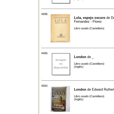
4498.
Lola, espejo oscuro
de
Da
Fernandez - Florez
Libro usado (Castellano)
4499.
London
de
_
Libro usado (Castellano)
(Inglés)
4500.
London
de
Edward Ruther
Libro usado (Castellano)
(Inglés)