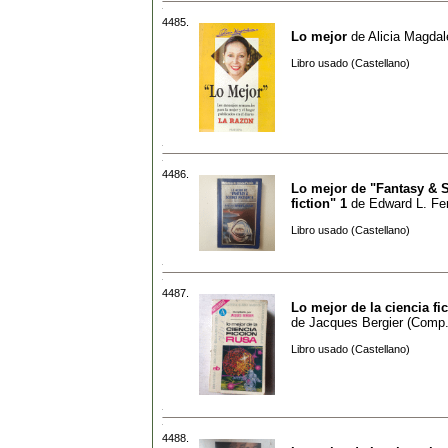
4485.
Lo mejor
de
Alicia Magda
Libro usado (Castellano)
4486.
Lo mejor de "Fantasy & 
fiction" 1
de
Edward L. F
Libro usado (Castellano)
4487.
Lo mejor de la ciencia fi
de
Jacques Bergier (Comp.
Libro usado (Castellano)
4488.