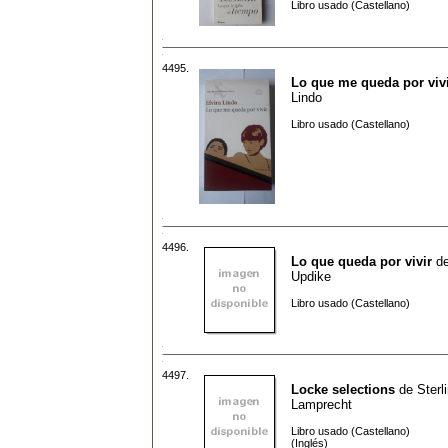
Libro usado (Castellano)
4495.
Lo que me queda por viv
Lindo
Libro usado (Castellano)
4496.
Lo que queda por vivir
d
Updike
Libro usado (Castellano)
4497.
Locke selections
de
Sterl
Lamprecht
Libro usado (Castellano)
(Inglés)