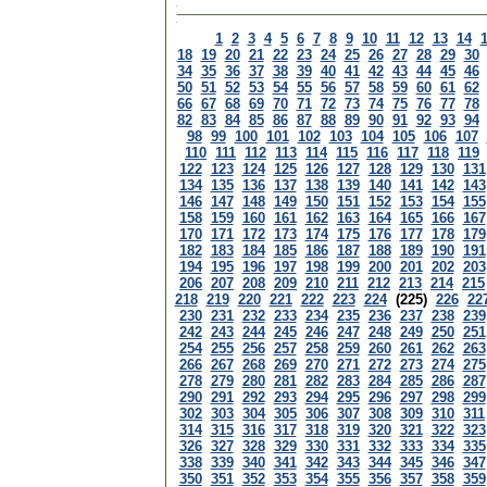
1
2
3
4
5
6
7
8
9
10
11
12
13
14
18
19
20
21
22
23
24
25
26
27
28
29
30
34
35
36
37
38
39
40
41
42
43
44
45
46
50
51
52
53
54
55
56
57
58
59
60
61
62
66
67
68
69
70
71
72
73
74
75
76
77
78
82
83
84
85
86
87
88
89
90
91
92
93
94
98
99
100
101
102
103
104
105
106
107
110
111
112
113
114
115
116
117
118
119
122
123
124
125
126
127
128
129
130
131
134
135
136
137
138
139
140
141
142
143
146
147
148
149
150
151
152
153
154
155
158
159
160
161
162
163
164
165
166
167
170
171
172
173
174
175
176
177
178
179
182
183
184
185
186
187
188
189
190
191
194
195
196
197
198
199
200
201
202
203
206
207
208
209
210
211
212
213
214
215
218
219
220
221
222
223
224
(225)
226
22
230
231
232
233
234
235
236
237
238
239
242
243
244
245
246
247
248
249
250
251
254
255
256
257
258
259
260
261
262
263
266
267
268
269
270
271
272
273
274
275
278
279
280
281
282
283
284
285
286
287
290
291
292
293
294
295
296
297
298
299
302
303
304
305
306
307
308
309
310
311
314
315
316
317
318
319
320
321
322
323
326
327
328
329
330
331
332
333
334
335
338
339
340
341
342
343
344
345
346
347
350
351
352
353
354
355
356
357
358
359