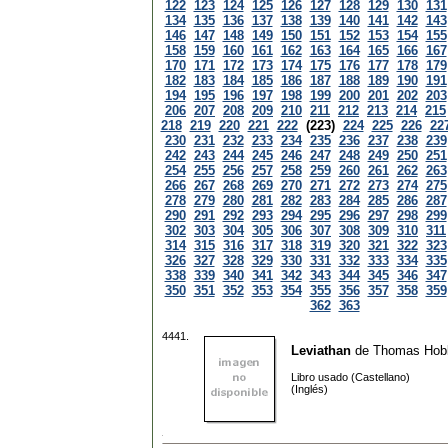
122
123
124
125
126
127
128
129
130
131
134
135
136
137
138
139
140
141
142
143
146
147
148
149
150
151
152
153
154
155
158
159
160
161
162
163
164
165
166
167
170
171
172
173
174
175
176
177
178
179
182
183
184
185
186
187
188
189
190
191
194
195
196
197
198
199
200
201
202
203
206
207
208
209
210
211
212
213
214
215
218
219
220
221
222
(223)
224
225
226
22
230
231
232
233
234
235
236
237
238
239
242
243
244
245
246
247
248
249
250
251
254
255
256
257
258
259
260
261
262
263
266
267
268
269
270
271
272
273
274
275
278
279
280
281
282
283
284
285
286
287
290
291
292
293
294
295
296
297
298
299
302
303
304
305
306
307
308
309
310
311
314
315
316
317
318
319
320
321
322
323
326
327
328
329
330
331
332
333
334
335
338
339
340
341
342
343
344
345
346
347
350
351
352
353
354
355
356
357
358
359
362
363
4441.
Leviathan
de
Thomas Hob
Libro usado (Castellano)
(Inglés)