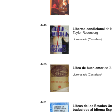
4449.
Libertad condicional
de
Taylor Rosenberg
Libro usado (Castellano)
4450.
Libro de buen amor
de
J
Libro usado (Castellano)
4451.
Libros de los Estados U
traducidos al idioma Esp