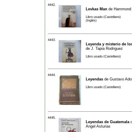
4442.
Levkas Man
de
Hammond 
Libro usado (Castellano)
(Inglés)
4443.
Leyenda y misterio de lo
de
J. Tapia Rodriguez
Libro usado (Castellano)
4444.
Leyendas
de
Gustavo Ado
Libro usado (Castellano)
4445.
Leyendas de Guatemala
Angel Asturias