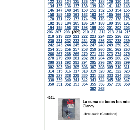
122
123
124
125
126
127
128
129
130
131
134
135
136
137
138
139
140
141
142
143
146
147
148
149
150
151
152
153
154
155
158
159
160
161
162
163
164
165
166
167
170
171
172
173
174
175
176
177
178
179
182
183
184
185
186
187
188
189
190
191
194
195
196
197
198
199
200
201
202
203
206
207
208
(209)
210
211
212
213
214
21
218
219
220
221
222
223
224
225
226
227
230
231
232
233
234
235
236
237
238
239
242
243
244
245
246
247
248
249
250
251
254
255
256
257
258
259
260
261
262
263
266
267
268
269
270
271
272
273
274
275
278
279
280
281
282
283
284
285
286
287
290
291
292
293
294
295
296
297
298
299
302
303
304
305
306
307
308
309
310
311
314
315
316
317
318
319
320
321
322
323
326
327
328
329
330
331
332
333
334
335
338
339
340
341
342
343
344
345
346
347
350
351
352
353
354
355
356
357
358
359
362
363
4161.
La suma de todos los mi
Clancy
Libro usado (Castellano)