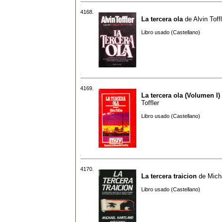
4168.
La tercera ola
de
Alvin Toff
Libro usado (Castellano)
4169.
La tercera ola (Volumen I)
Toffler
Libro usado (Castellano)
4170.
La tercera traicion
de
Mich
Libro usado (Castellano)