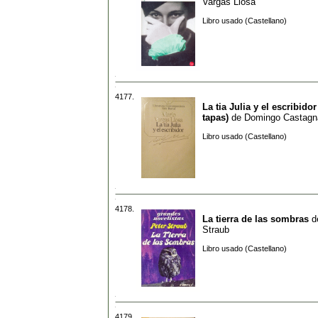
Vargas Llosa
Libro usado (Castellano)
4177.
La tia Julia y el escribidor
tapas)
de
Domingo Castagn
Libro usado (Castellano)
4178.
La tierra de las sombras
d
Straub
Libro usado (Castellano)
4179.