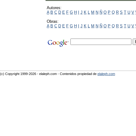
Autores:
A
B
C
D
E
F
G
H
I
J
K
L
M
N
Ñ
O
P
Q
R
S
T
U
V
Obras:
A
B
C
D
E
F
G
H
I
J
K
L
M
N
Ñ
O
P
Q
R
S
T
U
V
(c) Copyright 1999-2026 - elaleph.com - Contenidos propiedad de
elaleph.com