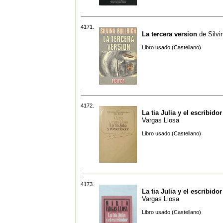
4171.
La tercera version
de
Silvi
Libro usado (Castellano)
4172.
La tia Julia y el escribidor
Vargas Llosa
Libro usado (Castellano)
4173.
La tia Julia y el escribidor
Vargas Llosa
Libro usado (Castellano)