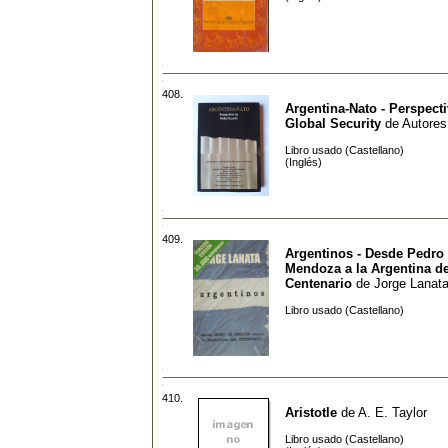
408.
Argentina-Nato - Perspect
Global Security
de
Autores
Libro usado (Castellano)
(Inglés)
409.
Argentinos - Desde Pedro
Mendoza a la Argentina de
Centenario
de
Jorge Lanat
Libro usado (Castellano)
410.
Aristotle
de
A. E. Taylor
Libro usado (Castellano)