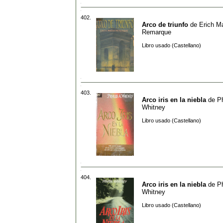
402.
Arco de triunfo
de
Erich M
Remarque
Libro usado (Castellano)
403.
Arco iris en la niebla
de
Ph
Whitney
Libro usado (Castellano)
404.
Arco iris en la niebla
de
Ph
Whitney
Libro usado (Castellano)