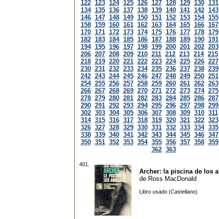
122
123
124
125
126
127
128
129
130
131
134
135
136
137
138
139
140
141
142
143
146
147
148
149
150
151
152
153
154
155
158
159
160
161
162
163
164
165
166
167
170
171
172
173
174
175
176
177
178
179
182
183
184
185
186
187
188
189
190
191
194
195
196
197
198
199
200
201
202
203
206
207
208
209
210
211
212
213
214
215
218
219
220
221
222
223
224
225
226
227
230
231
232
233
234
235
236
237
238
239
242
243
244
245
246
247
248
249
250
251
254
255
256
257
258
259
260
261
262
263
266
267
268
269
270
271
272
273
274
275
278
279
280
281
282
283
284
285
286
287
290
291
292
293
294
295
296
297
298
299
302
303
304
305
306
307
308
309
310
311
314
315
316
317
318
319
320
321
322
323
326
327
328
329
330
331
332
333
334
335
338
339
340
341
342
343
344
345
346
347
350
351
352
353
354
355
356
357
358
359
362
363
401.
Archer: la piscina de los
de
Ross MacDonald
Libro usado (Castellano)