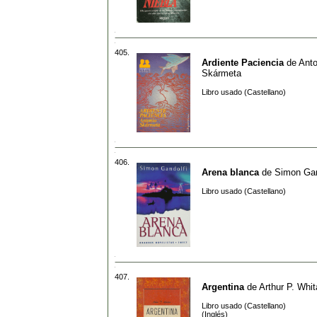
405.
Ardiente Paciencia
de
Anto
Skármeta
Libro usado (Castellano)
406.
Arena blanca
de
Simon Gan
Libro usado (Castellano)
407.
Argentina
de
Arthur P. Whit
Libro usado (Castellano)
(Inglés)