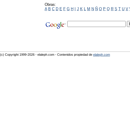
Obras:
A
B
C
D
E
F
G
H
I
J
K
L
M
N
Ñ
O
P
Q
R
S
T
U
V
(c) Copyright 1999-2026 - elaleph.com - Contenidos propiedad de
elaleph.com