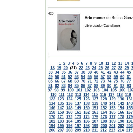
420.
Arte menor
de
Betina Gonz
Libro usado (Castellano)
1
2
3
4
5
6
7
8
9
10
11
12
13
14
18
19
20
(21)
22
23
24
25
26
27
28
29
33
34
35
36
37
38
39
40
41
42
43
44
45
49
50
51
52
53
54
55
56
57
58
59
60
61
65
66
67
68
69
70
71
72
73
74
75
76
77
81
82
83
84
85
86
87
88
89
90
91
92
93
97
98
99
100
101
102
103
104
105
106
10
110
111
112
113
114
115
116
117
118
119
122
123
124
125
126
127
128
129
130
131
134
135
136
137
138
139
140
141
142
143
146
147
148
149
150
151
152
153
154
155
158
159
160
161
162
163
164
165
166
167
170
171
172
173
174
175
176
177
178
179
182
183
184
185
186
187
188
189
190
191
194
195
196
197
198
199
200
201
202
203
206
207
208
209
210
211
212
213
214
215