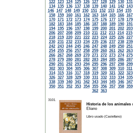
122
123
124
125
126
127
128
129
130
131
134
135
136
137
138
139
140
141
142
143
146
147
148
149
150
151
152
153
154
155
158
159
160
161
162
163
164
165
166
167
170
171
172
173
174
175
176
177
178
179
182
183
184
185
186
187
188
189
190
191
194
195
196
197
198
199
200
201
202
203
206
207
208
209
210
211
212
213
214
215
218
219
220
221
222
223
224
225
226
227
230
231
232
233
234
235
236
237
238
239
242
243
244
245
246
247
248
249
250
251
254
255
256
257
258
259
260
261
262
263
266
267
268
269
270
271
272
273
274
275
278
279
280
281
282
283
284
285
286
287
290
291
292
293
294
295
296
297
298
299
302
303
304
305
306
307
308
309
310
311
314
315
316
317
318
319
320
321
322
323
326
327
328
329
330
331
332
333
334
335
338
339
340
341
342
343
344
345
346
347
350
351
352
353
354
355
356
357
358
359
362
363
3101.
Historia de los animales
Eliano
Libro usado (Castellano)