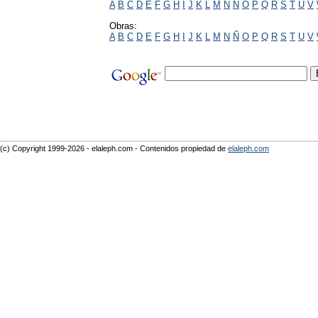
A
B
C
D
E
F
G
H
I
J
K
L
M
N
Ñ
O
P
Q
R
S
T
U
V
Obras:
A
B
C
D
E
F
G
H
I
J
K
L
M
N
Ñ
O
P
Q
R
S
T
U
V
(c) Copyright 1999-2026 - elaleph.com - Contenidos propiedad de
elaleph.com