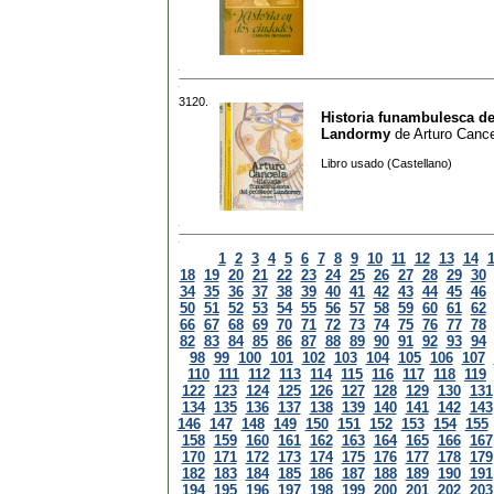
3120.
Historia funambulesca de
Landormy
de
Arturo Canc
Libro usado (Castellano)
1
2
3
4
5
6
7
8
9
10
11
12
13
14
18
19
20
21
22
23
24
25
26
27
28
29
30
34
35
36
37
38
39
40
41
42
43
44
45
46
50
51
52
53
54
55
56
57
58
59
60
61
62
66
67
68
69
70
71
72
73
74
75
76
77
78
82
83
84
85
86
87
88
89
90
91
92
93
94
98
99
100
101
102
103
104
105
106
107
110
111
112
113
114
115
116
117
118
119
122
123
124
125
126
127
128
129
130
131
134
135
136
137
138
139
140
141
142
143
146
147
148
149
150
151
152
153
154
155
158
159
160
161
162
163
164
165
166
167
170
171
172
173
174
175
176
177
178
179
182
183
184
185
186
187
188
189
190
191
194
195
196
197
198
199
200
201
202
203