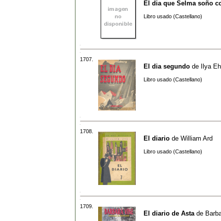
El dia que Selma soño c
Libro usado (Castellano)
1707.
El dia segundo
de
Ilya E
Libro usado (Castellano)
1708.
El diario
de
William Ard
Libro usado (Castellano)
1709.
El diario de Asta
de
Barba