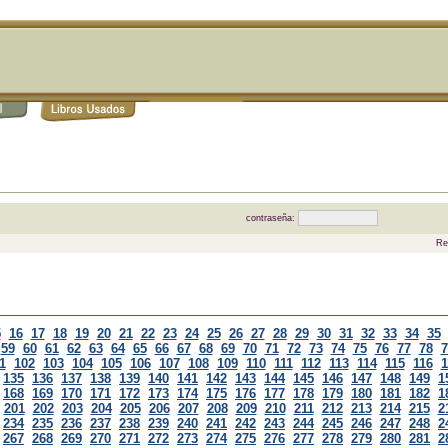
contraseña:
Re
5
16
17
18
19
20
21
22
23
24
25
26
27
28
29
30
31
32
33
34
35
59
60
61
62
63
64
65
66
67
68
69
70
71
72
73
74
75
76
77
78
7
1
102
103
104
105
106
107
108
109
110
111
112
113
114
115
116
1
135
136
137
138
139
140
141
142
143
144
145
146
147
148
149
1
168
169
170
171
172
173
174
175
176
177
178
179
180
181
182
1
201
202
203
204
205
206
207
208
209
210
211
212
213
214
215
2
234
235
236
237
238
239
240
241
242
243
244
245
246
247
248
2
267
268
269
270
271
272
273
274
275
276
277
278
279
280
281
2