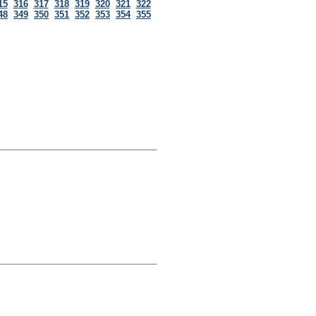
15
316
317
318
319
320
321
322
48
349
350
351
352
353
354
355