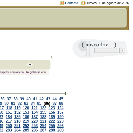
Contacto
Jueves 06 de agosto de 2026
cuperar contraseña
|
Registrarse aquí
36
37
38
39
40
41
42
43
44
45
9
80
81
82
83
84
85
(86)
87
88
17
118
119
120
121
122
123
124
50
151
152
153
154
155
156
157
83
184
185
186
187
188
189
190
16
217
218
219
220
221
222
223
49
250
251
252
253
254
255
256
82
283
284
285
286
287
288
289