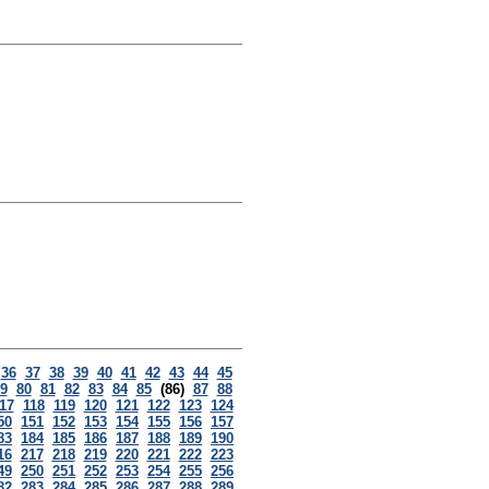
36
37
38
39
40
41
42
43
44
45
9
80
81
82
83
84
85
(86)
87
88
17
118
119
120
121
122
123
124
50
151
152
153
154
155
156
157
83
184
185
186
187
188
189
190
16
217
218
219
220
221
222
223
49
250
251
252
253
254
255
256
82
283
284
285
286
287
288
289