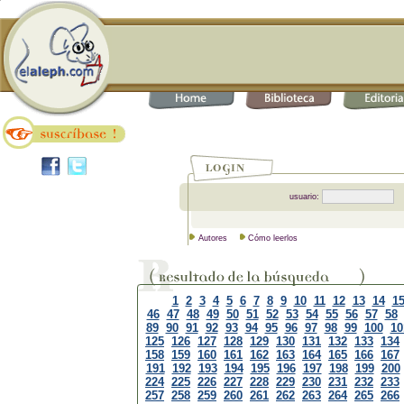
usuario:
Autores
Cómo leerlos
1
2
3
4
5
6
7
8
9
10
11
12
13
14
1
46
47
48
49
50
51
52
53
54
55
56
57
58
89
90
91
92
93
94
95
96
97
98
99
100
10
125
126
127
128
129
130
131
132
133
134
158
159
160
161
162
163
164
165
166
167
191
192
193
194
195
196
197
198
199
200
224
225
226
227
228
229
230
231
232
233
257
258
259
260
261
262
263
264
265
266