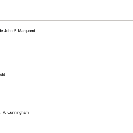
de
John P. Marquand
odd
. V. Cunningham