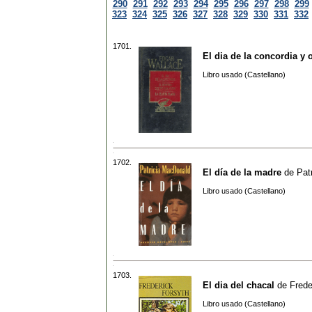
290
291
292
293
294
295
296
297
298
299
323
324
325
326
327
328
329
330
331
332
1701.
El dia de la concordia y 
Libro usado (Castellano)
1702.
El día de la madre
de
Pat
Libro usado (Castellano)
1703.
El dia del chacal
de
Frede
Libro usado (Castellano)