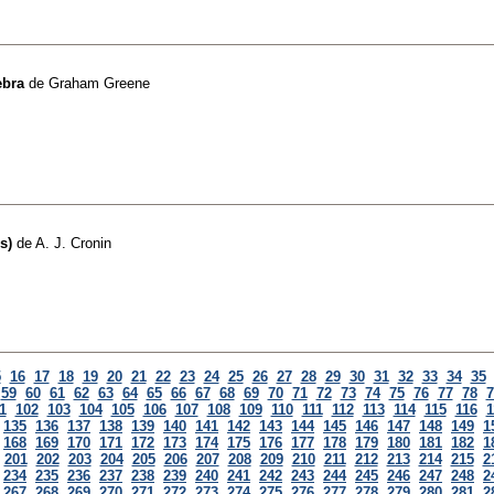
ebra
de
Graham Greene
s)
de
A. J. Cronin
5
16
17
18
19
20
21
22
23
24
25
26
27
28
29
30
31
32
33
34
35
59
60
61
62
63
64
65
66
67
68
69
70
71
72
73
74
75
76
77
78
7
1
102
103
104
105
106
107
108
109
110
111
112
113
114
115
116
1
135
136
137
138
139
140
141
142
143
144
145
146
147
148
149
1
168
169
170
171
172
173
174
175
176
177
178
179
180
181
182
1
201
202
203
204
205
206
207
208
209
210
211
212
213
214
215
2
234
235
236
237
238
239
240
241
242
243
244
245
246
247
248
2
267
268
269
270
271
272
273
274
275
276
277
278
279
280
281
2