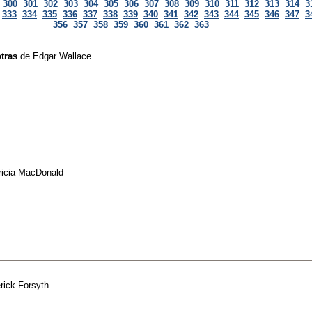
300
301
302
303
304
305
306
307
308
309
310
311
312
313
314
3
333
334
335
336
337
338
339
340
341
342
343
344
345
346
347
3
356
357
358
359
360
361
362
363
otras
de
Edgar Wallace
ricia MacDonald
rick Forsyth