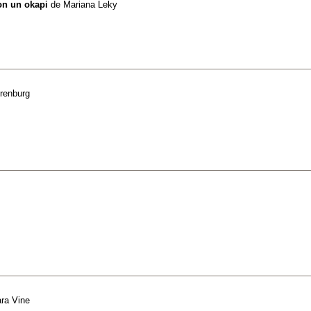
on un okapi
de
Mariana Leky
hrenburg
ra Vine