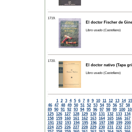
1719.
El doctor Fischer de Gin
Libro usado (Castellano)
1720.
El doctor nativo (Tapa gri
Libro usado (Castellano)
1
2
3
4
5
6
7
8
9
10
11
12
13
14
1
46
47
48
49
50
51
52
53
54
55
56
57
58
89
90
91
92
93
94
95
96
97
98
99
100
10
125
126
127
128
129
130
131
132
133
134
158
159
160
161
162
163
164
165
166
167
191
192
193
194
195
196
197
198
199
200
224
225
226
227
228
229
230
231
232
233
257
258
259
260
261
262
263
264
265
266