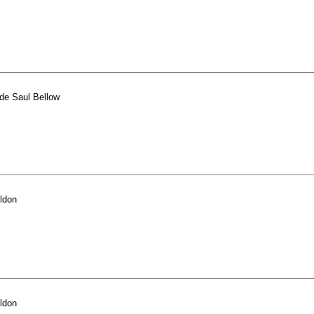
de
Saul Bellow
ldon
ldon