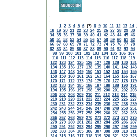
1
2
3
4
5
6
(7)
8
9
10
11
12
13
14
18
19
20
21
22
23
24
25
26
27
28
29
30
34
35
36
37
38
39
40
41
42
43
44
45
46
50
51
52
53
54
55
56
57
58
59
60
61
62
66
67
68
69
70
71
72
73
74
75
76
77
78
82
83
84
85
86
87
88
89
90
91
92
93
94
98
99
100
101
102
103
104
105
106
107
110
111
112
113
114
115
116
117
118
119
122
123
124
125
126
127
128
129
130
131
134
135
136
137
138
139
140
141
142
143
146
147
148
149
150
151
152
153
154
155
158
159
160
161
162
163
164
165
166
167
170
171
172
173
174
175
176
177
178
179
182
183
184
185
186
187
188
189
190
191
194
195
196
197
198
199
200
201
202
203
206
207
208
209
210
211
212
213
214
215
218
219
220
221
222
223
224
225
226
227
230
231
232
233
234
235
236
237
238
239
242
243
244
245
246
247
248
249
250
251
254
255
256
257
258
259
260
261
262
263
266
267
268
269
270
271
272
273
274
275
278
279
280
281
282
283
284
285
286
287
290
291
292
293
294
295
296
297
298
299
302
303
304
305
306
307
308
309
310
311
314
315
316
317
318
319
320
321
322
323