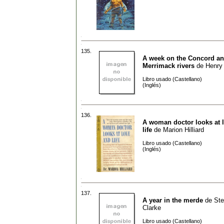
135.
A week on the Concord a
Merrimack rivers
de
Henry
Libro usado (Castellano)
(Inglés)
136.
A woman doctor looks at 
life
de
Marion Hilliard
Libro usado (Castellano)
(Inglés)
137.
A year in the merde
de
St
Clarke
Libro usado (Castellano)