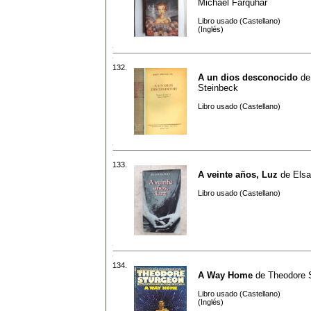
Michael Farquhar
Libro usado (Castellano)
(Inglés)
132.
A un dios desconocido
d
Steinbeck
Libro usado (Castellano)
133.
A veinte años, Luz
de
Elsa
Libro usado (Castellano)
134.
A Way Home
de
Theodore 
Libro usado (Castellano)
(Inglés)