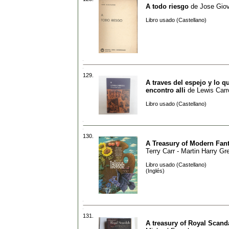
A todo riesgo
de
Jose Gio
Libro usado (Castellano)
129.
A traves del espejo y lo qu
encontro alli
de
Lewis Carro
Libro usado (Castellano)
130.
A Treasury of Modern Fan
Terry Carr - Martin Harry G
Libro usado (Castellano)
(Inglés)
131.
A treasury of Royal Scand