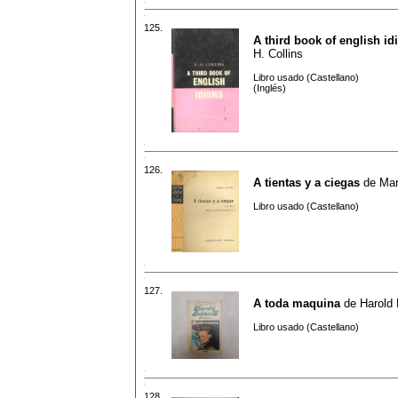
125.
A third book of english i
H. Collins
Libro usado (Castellano)
(Inglés)
126.
A tientas y a ciegas
de
Mar
Libro usado (Castellano)
127.
A toda maquina
de
Harold
Libro usado (Castellano)
128.