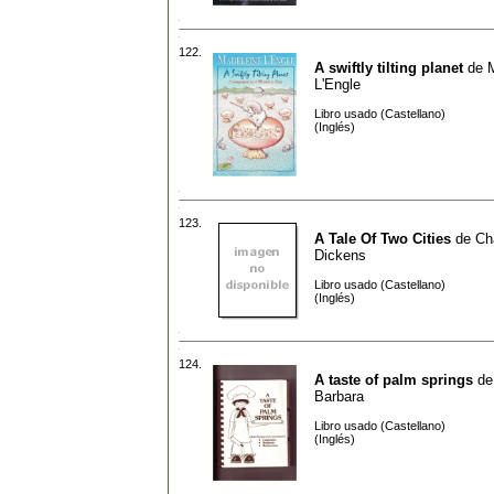
122.
A swiftly tilting planet
de
L'Engle
Libro usado (Castellano)
(Inglés)
123.
A Tale Of Two Cities
de
Ch
Dickens
Libro usado (Castellano)
(Inglés)
124.
A taste of palm springs
d
Barbara
Libro usado (Castellano)
(Inglés)