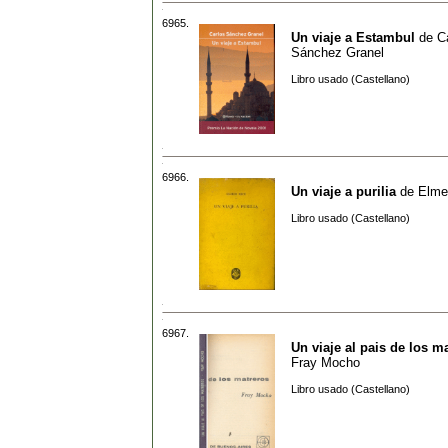
6965.
Un viaje a Estambul
de
C
Sánchez Granel
Libro usado (Castellano)
6966.
Un viaje a purilia
de
Elme
Libro usado (Castellano)
6967.
Un viaje al pais de los m
Fray Mocho
Libro usado (Castellano)