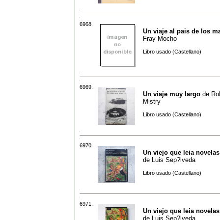
6968.
Un viaje al pais de los m
Fray Mocho
Libro usado (Castellano)
6969.
Un viaje muy largo
de
Ro
Mistry
Libro usado (Castellano)
6970.
Un viejo que leia novela
de
Luis Sep?lveda
Libro usado (Castellano)
6971.
Un viejo que leia novela
de
Luis Sep?lveda