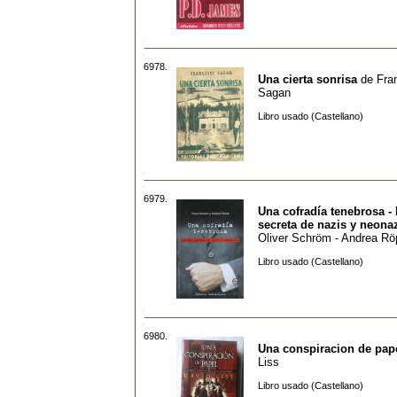
6978.
Una cierta sonrisa
de
Fra
Sagan
Libro usado (Castellano)
6979.
Una cofradía tenebrosa - 
secreta de nazis y neona
Oliver Schröm - Andrea R
Libro usado (Castellano)
6980.
Una conspiracion de pap
Liss
Libro usado (Castellano)