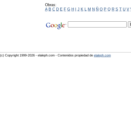
Obras:
A
B
C
D
E
F
G
H
I
J
K
L
M
N
Ñ
O
P
Q
R
S
T
U
V
(c) Copyright 1999-2026 - elaleph.com - Contenidos propiedad de
elaleph.com