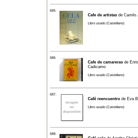
685.
Cafe de artistas
de
Camilo 
Libro usado (Castellano)
686.
Cafe de camareras
de
Enri
Cadicamo
Libro usado (Castellano)
687.
Café reencuentro
de
Eva B
Libro usado (Castellano)
688.