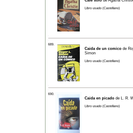
Café solo
de
Agatha Christi
Libro usado (Castellano)
689.
Caida de un comico
de
Roj
Simon
Libro usado (Castellano)
690.
Caida en picado
de
L. R. W
Libro usado (Castellano)