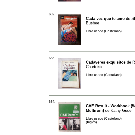
682.
Cada vez que te amo
de
Sh
Busbee
Libro usado (Castellano)
683.
Cadaveres exquisitos
de
R
Courtoisie
Libro usado (Castellano)
684.
CAE Result - Workbook (W
Multirom)
de
Kathy Gude
Libro usado (Castellano)
(Inglés)