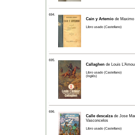
694.
Cain y Artemio
de
Maximo 
Libro usado (Castellano)
695.
Callaghen
de
Louis L'Amou
Libro usado (Castellano)
(Inglés)
696.
Calle descalza
de
Jose Ma
Vasconcelos
Libro usado (Castellano)