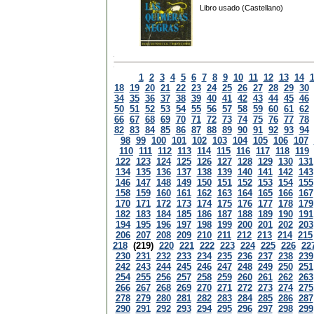
Libro usado (Castellano)
1
2
3
4
5
6
7
8
9
10
11
12
13
14
18
19
20
21
22
23
24
25
26
27
28
29
30
34
35
36
37
38
39
40
41
42
43
44
45
46
50
51
52
53
54
55
56
57
58
59
60
61
62
66
67
68
69
70
71
72
73
74
75
76
77
78
82
83
84
85
86
87
88
89
90
91
92
93
94
98
99
100
101
102
103
104
105
106
107
110
111
112
113
114
115
116
117
118
119
122
123
124
125
126
127
128
129
130
131
134
135
136
137
138
139
140
141
142
143
146
147
148
149
150
151
152
153
154
155
158
159
160
161
162
163
164
165
166
167
170
171
172
173
174
175
176
177
178
179
182
183
184
185
186
187
188
189
190
191
194
195
196
197
198
199
200
201
202
203
206
207
208
209
210
211
212
213
214
215
218
(219)
220
221
222
223
224
225
226
22
230
231
232
233
234
235
236
237
238
239
242
243
244
245
246
247
248
249
250
251
254
255
256
257
258
259
260
261
262
263
266
267
268
269
270
271
272
273
274
275
278
279
280
281
282
283
284
285
286
287
290
291
292
293
294
295
296
297
298
299