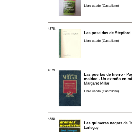
Libro usado (Castellano)
4378.
Las poseidas de Stepford
Libro usado (Castellano)
4379.
Las puertas de hierro - P
maldad - Un extraño en m
Margaret Millar
Libro usado (Castellano)
4380.
Las quimeras negras
de
J
Larteguy