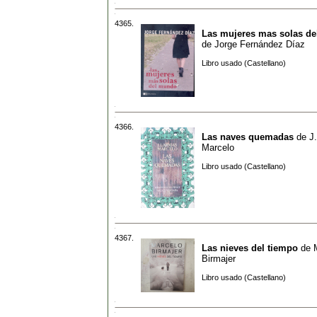
4365.
Las mujeres mas solas d
de
Jorge Fernández Díaz
Libro usado (Castellano)
4366.
Las naves quemadas
de
J
Marcelo
Libro usado (Castellano)
4367.
Las nieves del tiempo
de
Birmajer
Libro usado (Castellano)