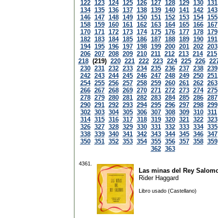
122
123
124
125
126
127
128
129
130
131
134
135
136
137
138
139
140
141
142
143
146
147
148
149
150
151
152
153
154
155
158
159
160
161
162
163
164
165
166
167
170
171
172
173
174
175
176
177
178
179
182
183
184
185
186
187
188
189
190
191
194
195
196
197
198
199
200
201
202
203
206
207
208
209
210
211
212
213
214
215
218
(219)
220
221
222
223
224
225
226
22
230
231
232
233
234
235
236
237
238
239
242
243
244
245
246
247
248
249
250
251
254
255
256
257
258
259
260
261
262
263
266
267
268
269
270
271
272
273
274
275
278
279
280
281
282
283
284
285
286
287
290
291
292
293
294
295
296
297
298
299
302
303
304
305
306
307
308
309
310
311
314
315
316
317
318
319
320
321
322
323
326
327
328
329
330
331
332
333
334
335
338
339
340
341
342
343
344
345
346
347
350
351
352
353
354
355
356
357
358
359
362
363
4361.
Las minas del Rey Salom
Rider Haggard
Libro usado (Castellano)