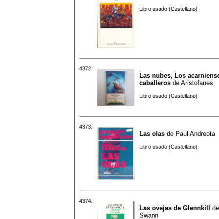
Libro usado (Castellano)
4372.
Las nubes, Los acarniens
caballeros
de
Aristofanes
Libro usado (Castellano)
4373.
Las olas
de
Paul Andreota
Libro usado (Castellano)
4374.
Las ovejas de Glennkill
d
Swann