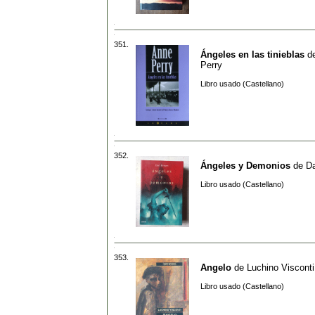
351.
Ángeles en las tinieblas
d
Perry
Libro usado (Castellano)
352.
Ángeles y Demonios
de
D
Libro usado (Castellano)
353.
Angelo
de
Luchino Visconti
Libro usado (Castellano)