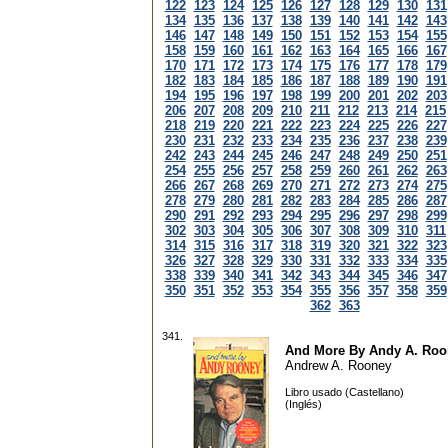
122
123
124
125
126
127
128
129
130
131
134
135
136
137
138
139
140
141
142
143
146
147
148
149
150
151
152
153
154
155
158
159
160
161
162
163
164
165
166
167
170
171
172
173
174
175
176
177
178
179
182
183
184
185
186
187
188
189
190
191
194
195
196
197
198
199
200
201
202
203
206
207
208
209
210
211
212
213
214
215
218
219
220
221
222
223
224
225
226
227
230
231
232
233
234
235
236
237
238
239
242
243
244
245
246
247
248
249
250
251
254
255
256
257
258
259
260
261
262
263
266
267
268
269
270
271
272
273
274
275
278
279
280
281
282
283
284
285
286
287
290
291
292
293
294
295
296
297
298
299
302
303
304
305
306
307
308
309
310
311
314
315
316
317
318
319
320
321
322
323
326
327
328
329
330
331
332
333
334
335
338
339
340
341
342
343
344
345
346
347
350
351
352
353
354
355
356
357
358
359
362
363
341.
And More By Andy A. Roo
Andrew A. Rooney
Libro usado (Castellano)
(Inglés)