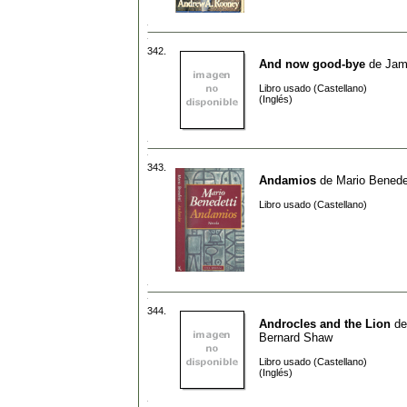
342.
And now good-bye
de
Jam
Libro usado (Castellano)
(Inglés)
343.
Andamios
de
Mario Benede
Libro usado (Castellano)
344.
Androcles and the Lion
d
Bernard Shaw
Libro usado (Castellano)
(Inglés)