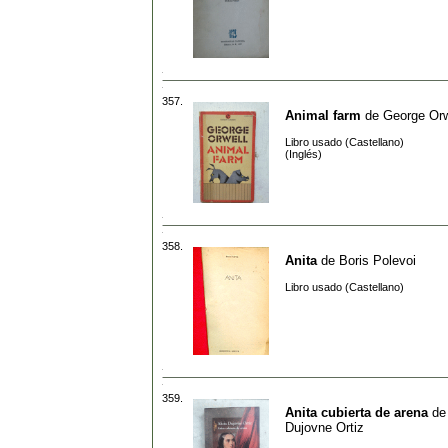
357.
Animal farm
de
George Orw
Libro usado (Castellano)
(Inglés)
358.
Anita
de
Boris Polevoi
Libro usado (Castellano)
359.
Anita cubierta de arena
d
Dujovne Ortiz