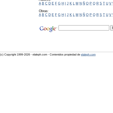
A
B
C
D
E
F
G
H
I
J
K
L
M
N
Ñ
O
P
Q
R
S
T
U
V
Obras:
A
B
C
D
E
F
G
H
I
J
K
L
M
N
Ñ
O
P
Q
R
S
T
U
V
(c) Copyright 1999-2026 - elaleph.com - Contenidos propiedad de
elaleph.com