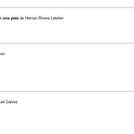
n una pata
de
Hernan Rivera Letelier
tes
el Galvez