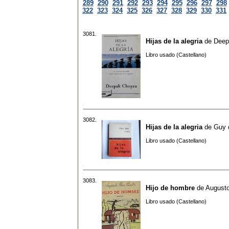
289
290
291
292
293
294
295
296
297
298
322
323
324
325
326
327
328
329
330
331
3081.
Hijas de la alegria
de
Deep
Libro usado (Castellano)
3082.
Hijas de la alegria
de
Guy 
Libro usado (Castellano)
3083.
Hijo de hombre
de
August
Libro usado (Castellano)