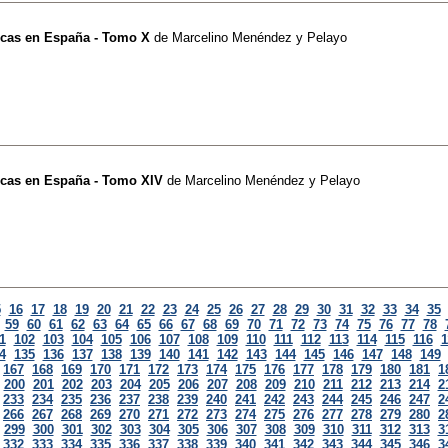
ticas en España - Tomo X
de
Marcelino Menéndez y Pelayo
ticas en España - Tomo XIV
de
Marcelino Menéndez y Pelayo
5
16
17
18
19
20
21
22
23
24
25
26
27
28
29
30
31
32
33
34
35
59
60
61
62
63
64
65
66
67
68
69
70
71
72
73
74
75
76
77
78
1
102
103
104
105
106
107
108
109
110
111
112
113
114
115
116
1
4
135
136
137
138
139
140
141
142
143
144
145
146
147
148
149
167
168
169
170
171
172
173
174
175
176
177
178
179
180
181
1
200
201
202
203
204
205
206
207
208
209
210
211
212
213
214
2
233
234
235
236
237
238
239
240
241
242
243
244
245
246
247
2
266
267
268
269
270
271
272
273
274
275
276
277
278
279
280
2
299
300
301
302
303
304
305
306
307
308
309
310
311
312
313
3
332
333
334
335
336
337
338
339
340
341
342
343
344
345
346
3