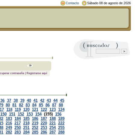
Contacto
Sábado 08 de agosto de 2026
cuperar contraseña
|
Registrarse aquí
36
37
38
39
40
41
42
43
44
45
79
80
81
82
83
84
85
86
87
88
17
118
119
120
121
122
123
124
150
151
152
153
154
(155)
156
82
183
184
185
186
187
188
189
15
216
217
218
219
220
221
222
48
249
250
251
252
253
254
255
81
282
283
284
285
286
287
288