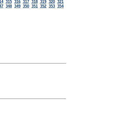
14
315
316
317
318
319
320
321
47
348
349
350
351
352
353
354