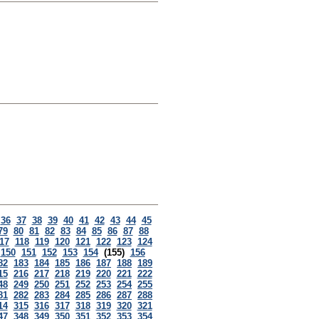
36
37
38
39
40
41
42
43
44
45
79
80
81
82
83
84
85
86
87
88
17
118
119
120
121
122
123
124
150
151
152
153
154
(155)
156
82
183
184
185
186
187
188
189
15
216
217
218
219
220
221
222
48
249
250
251
252
253
254
255
81
282
283
284
285
286
287
288
14
315
316
317
318
319
320
321
47
348
349
350
351
352
353
354