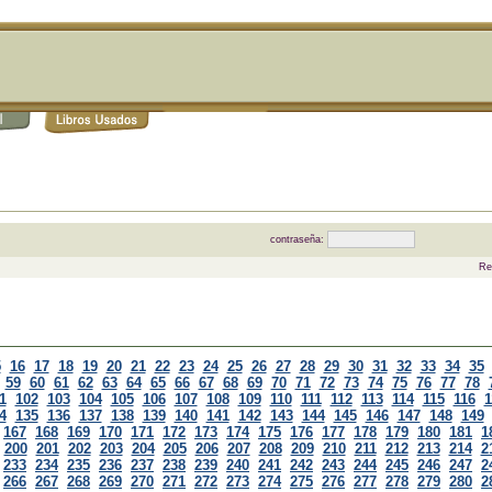
contraseña:
Re
5
16
17
18
19
20
21
22
23
24
25
26
27
28
29
30
31
32
33
34
35
59
60
61
62
63
64
65
66
67
68
69
70
71
72
73
74
75
76
77
78
1
102
103
104
105
106
107
108
109
110
111
112
113
114
115
116
1
4
135
136
137
138
139
140
141
142
143
144
145
146
147
148
149
167
168
169
170
171
172
173
174
175
176
177
178
179
180
181
1
200
201
202
203
204
205
206
207
208
209
210
211
212
213
214
2
233
234
235
236
237
238
239
240
241
242
243
244
245
246
247
2
266
267
268
269
270
271
272
273
274
275
276
277
278
279
280
2