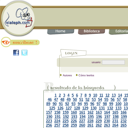
usuario:
Autores
Cómo leerlos
1
2
3
4
5
6
7
8
9
10
11
12
13
14
1
46
47
48
49
50
51
52
53
54
55
56
57
58
89
90
91
92
93
94
95
96
97
98
99
100
10
125
126
127
128
129
130
131
132
133
13
157
158
159
160
161
162
163
164
165
166
190
191
192
193
194
195
196
197
198
199
223
224
225
226
227
228
229
230
231
232
256
257
258
259
260
261
262
263
264
265