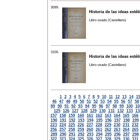
3099.
Historia de las ideas esté
Libro usado (Castellano)
3100.
Historia de las ideas esté
Libro usado (Castellano)
1
2
3
4
5
6
7
8
9
10
11
12
13
14
1
46
47
48
49
50
51
52
53
54
55
56
57
58
89
90
91
92
93
94
95
96
97
98
99
100
10
125
126
127
128
129
130
131
132
133
13
157
158
159
160
161
162
163
164
165
166
190
191
192
193
194
195
196
197
198
199
223
224
225
226
227
228
229
230
231
232
256
257
258
259
260
261
262
263
264
265
289
290
291
292
293
294
295
296
297
298
322
323
324
325
326
327
328
329
330
331