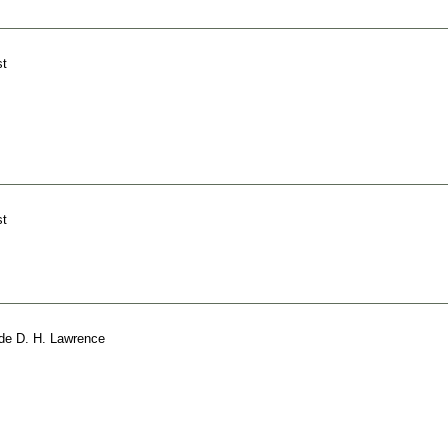
st
st
de
D. H. Lawrence