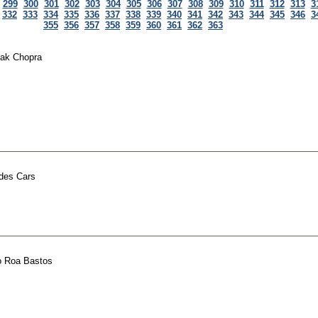
299
300
301
302
303
304
305
306
307
308
309
310
311
312
313
3
332
333
334
335
336
337
338
339
340
341
342
343
344
345
346
3
355
356
357
358
359
360
361
362
363
ak Chopra
des Cars
o Roa Bastos