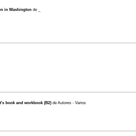
en in Washington
de
_
t's book and workbook (B2)
de
Autores - Varios