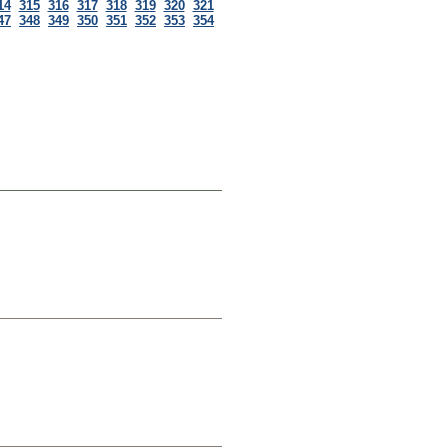
14
315
316
317
318
319
320
321
47
348
349
350
351
352
353
354