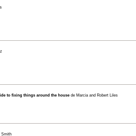
s
ez
de to fixing things around the house
de
Marcia and Robert Liles
z Smith