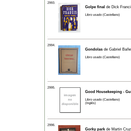
2993.
Golpe final
de
Dick Franci
Libro usado (Castellano)
2994.
Gondolas
de
Gabriel Bañ
Libro usado (Castellano)
2995.
Good Housekeeping - Gui
Libro usado (Castellano)
(Inglés)
2996.
Gorky park
de
Martin Cru