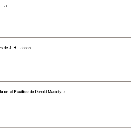
mith
ys
de
J. H. Lobban
a en el Pacifico
de
Donald Macintyre