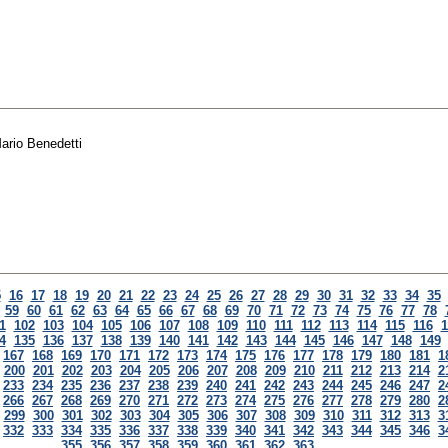
ario Benedetti
5
16
17
18
19
20
21
22
23
24
25
26
27
28
29
30
31
32
33
34
35
59
60
61
62
63
64
65
66
67
68
69
70
71
72
73
74
75
76
77
78
1
102
103
104
105
106
107
108
109
110
111
112
113
114
115
116
1
4
135
136
137
138
139
140
141
142
143
144
145
146
147
148
149
167
168
169
170
171
172
173
174
175
176
177
178
179
180
181
1
200
201
202
203
204
205
206
207
208
209
210
211
212
213
214
2
233
234
235
236
237
238
239
240
241
242
243
244
245
246
247
2
266
267
268
269
270
271
272
273
274
275
276
277
278
279
280
2
299
300
301
302
303
304
305
306
307
308
309
310
311
312
313
3
332
333
334
335
336
337
338
339
340
341
342
343
344
345
346
3
355
356
357
358
359
360
361
362
363