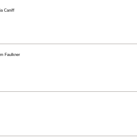
ia Caniff
am Faulkner