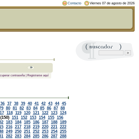
Contacto
Viernes 07 de agosto de 2026
cuperar contraseña
|
Registrarse aquí
36
37
38
39
40
41
42
43
44
45
79
80
81
82
83
84
85
86
87
88
17
118
119
120
121
122
123
124
(150)
151
152
153
154
155
156
82
183
184
185
186
187
188
189
15
216
217
218
219
220
221
222
48
249
250
251
252
253
254
255
81
282
283
284
285
286
287
288