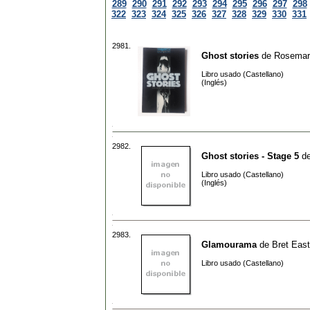
289
290
291
292
293
294
295
296
297
298
322
323
324
325
326
327
328
329
330
331
2981.
Ghost stories
de
Rosemar
Libro usado (Castellano)
(Inglés)
2982.
Ghost stories - Stage 5
d
Libro usado (Castellano)
(Inglés)
2983.
Glamourama
de
Bret East
Libro usado (Castellano)