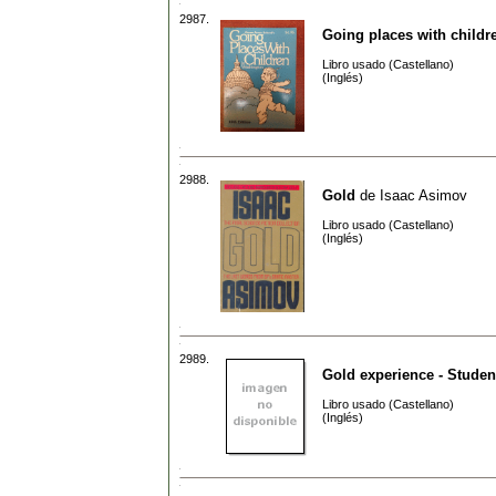
2987.
Going places with childr
Libro usado (Castellano)
(Inglés)
2988.
Gold
de
Isaac Asimov
Libro usado (Castellano)
(Inglés)
2989.
Gold experience - Studen
Libro usado (Castellano)
(Inglés)