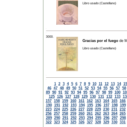
Libro usado (Castellano)
3000.
Gracias por el fuego
de
M
Libro usado (Castellano)
1
2
3
4
5
6
7
8
9
10
11
12
13
14
1
46
47
48
49
50
51
52
53
54
55
56
57
58
89
90
91
92
93
94
95
96
97
98
99
100
10
125
126
127
128
129
130
131
132
133
13
157
158
159
160
161
162
163
164
165
166
190
191
192
193
194
195
196
197
198
199
223
224
225
226
227
228
229
230
231
232
256
257
258
259
260
261
262
263
264
265
289
290
291
292
293
294
295
296
297
298
322
323
324
325
326
327
328
329
330
331