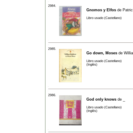
2984.
Gnomos y Elfos
de
Patric
Libro usado (Castellano)
2985.
Go down, Moses
de
Willi
Libro usado (Castellano)
(Inglés)
2986.
God only knows
de
_
Libro usado (Castellano)
(Inglés)