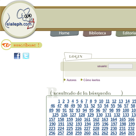
usuario:
Autores
Cómo leerlos
1
2
3
4
5
6
7
8
9
10
11
12
13
14
1
46
47
48
49
50
51
52
53
54
55
56
57
58
89
90
91
92
93
94
95
96
97
98
99
100
10
125
126
127
128
129
130
131
132
133
13
157
158
159
160
161
162
163
164
165
166
190
191
192
193
194
195
196
197
198
199
223
224
225
226
227
228
229
230
231
232
256
257
258
259
260
261
262
263
264
265