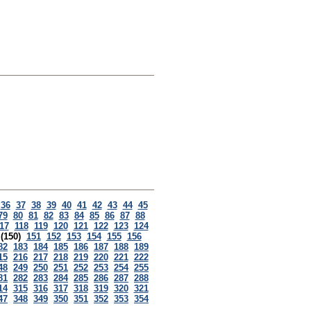
36
37
38
39
40
41
42
43
44
45
79
80
81
82
83
84
85
86
87
88
17
118
119
120
121
122
123
124
(150)
151
152
153
154
155
156
82
183
184
185
186
187
188
189
15
216
217
218
219
220
221
222
48
249
250
251
252
253
254
255
81
282
283
284
285
286
287
288
14
315
316
317
318
319
320
321
47
348
349
350
351
352
353
354