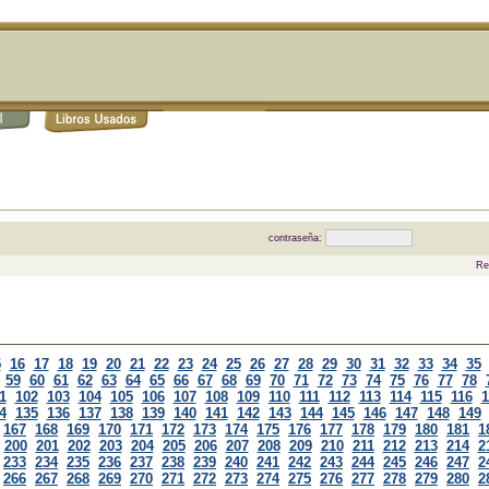
contraseña:
Re
5
16
17
18
19
20
21
22
23
24
25
26
27
28
29
30
31
32
33
34
35
59
60
61
62
63
64
65
66
67
68
69
70
71
72
73
74
75
76
77
78
1
102
103
104
105
106
107
108
109
110
111
112
113
114
115
116
1
4
135
136
137
138
139
140
141
142
143
144
145
146
147
148
149
167
168
169
170
171
172
173
174
175
176
177
178
179
180
181
1
200
201
202
203
204
205
206
207
208
209
210
211
212
213
214
2
233
234
235
236
237
238
239
240
241
242
243
244
245
246
247
2
266
267
268
269
270
271
272
273
274
275
276
277
278
279
280
2