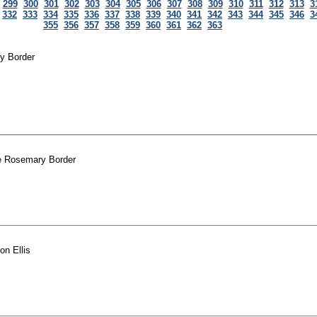
299
300
301
302
303
304
305
306
307
308
309
310
311
312
313
3
332
333
334
335
336
337
338
339
340
341
342
343
344
345
346
3
355
356
357
358
359
360
361
362
363
y Border
e
Rosemary Border
on Ellis